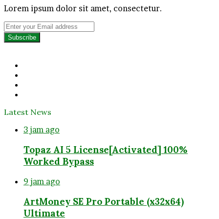
Lorem ipsum dolor sit amet, consectetur.
Enter
your
Email
address
Facebook
Twitter
YouTube
Instagram
Latest News
3 jam ago
Topaz AI 5 License[Activated] 100%
Worked Bypass
9 jam ago
ArtMoney SE Pro Portable (x32x64)
Ultimate