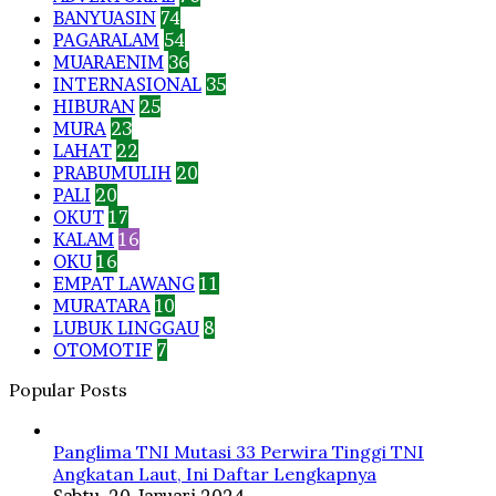
BANYUASIN
74
PAGARALAM
54
MUARAENIM
36
INTERNASIONAL
35
HIBURAN
25
MURA
23
LAHAT
22
PRABUMULIH
20
PALI
20
OKUT
17
KALAM
16
OKU
16
EMPAT LAWANG
11
MURATARA
10
LUBUK LINGGAU
8
OTOMOTIF
7
Popular Posts
Panglima TNI Mutasi 33 Perwira Tinggi TNI
Angkatan Laut, Ini Daftar Lengkapnya