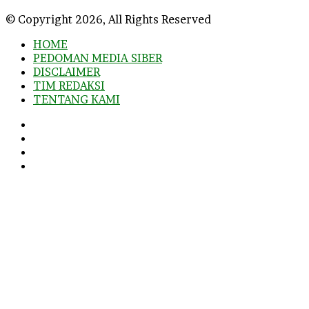
© Copyright 2026, All Rights Reserved
HOME
PEDOMAN MEDIA SIBER
DISCLAIMER
TIM REDAKSI
TENTANG KAMI
Facebook
Twitter
YouTube
Instagram
Facebook
Twitter
WhatsApp
Telegram
Viber
Back
to
top
button