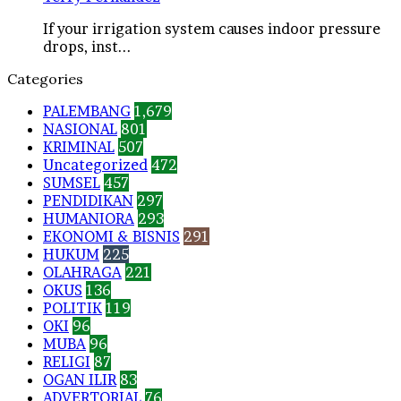
If your irrigation system causes indoor pressure
drops, inst...
Categories
PALEMBANG
1,679
NASIONAL
801
KRIMINAL
507
Uncategorized
472
SUMSEL
457
PENDIDIKAN
297
HUMANIORA
293
EKONOMI & BISNIS
291
HUKUM
225
OLAHRAGA
221
OKUS
136
POLITIK
119
OKI
96
MUBA
96
RELIGI
87
OGAN ILIR
83
ADVERTORIAL
76