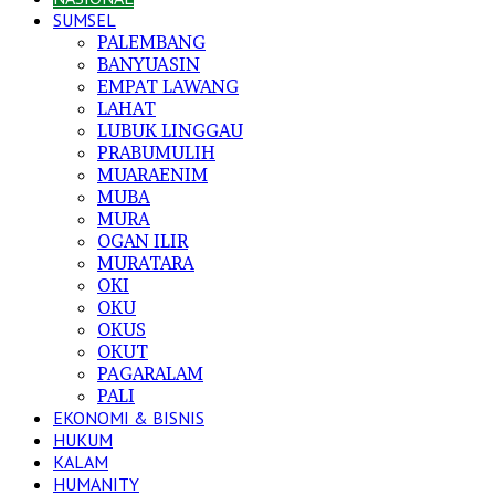
SUMSEL
PALEMBANG
BANYUASIN
EMPAT LAWANG
LAHAT
LUBUK LINGGAU
PRABUMULIH
MUARAENIM
MUBA
MURA
OGAN ILIR
MURATARA
OKI
OKU
OKUS
OKUT
PAGARALAM
PALI
EKONOMI & BISNIS
HUKUM
KALAM
HUMANITY