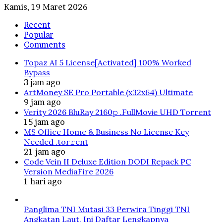
Kamis, 19 Maret 2026
Recent
Popular
Comments
Topaz AI 5 License[Activated] 100% Worked
Bypass
3 jam ago
ArtMoney SE Pro Portable (x32x64) Ultimate
9 jam ago
Verity 2026 BluRay 2160𝚙 .FullMov𝗂e UHD Torrent
15 jam ago
MS Office Home & Business No License Key
Needed .tоr𝚛еnt
21 jam ago
Code Vein II Deluxe Edition DODI Repack PC
Version MediaFire 2026
1 hari ago
Panglima TNI Mutasi 33 Perwira Tinggi TNI
Angkatan Laut, Ini Daftar Lengkapnya