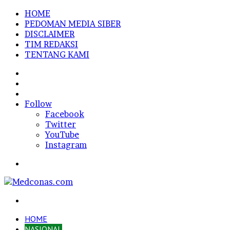
HOME
PEDOMAN MEDIA SIBER
DISCLAIMER
TIM REDAKSI
TENTANG KAMI
Sidebar
Random
Article
Log
In
Follow
Facebook
Twitter
YouTube
Instagram
Menu
Search
for
HOME
NASIONAL