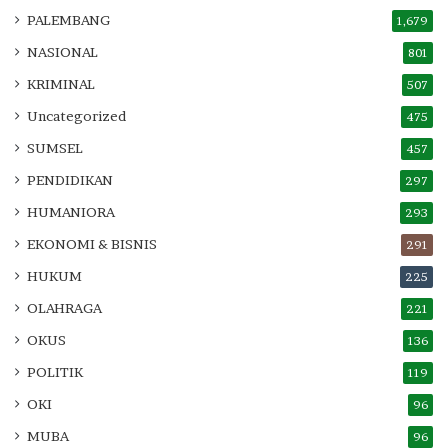
PALEMBANG
1,679
NASIONAL
801
KRIMINAL
507
Uncategorized
475
SUMSEL
457
PENDIDIKAN
297
HUMANIORA
293
EKONOMI & BISNIS
291
HUKUM
225
OLAHRAGA
221
OKUS
136
POLITIK
119
OKI
96
MUBA
96