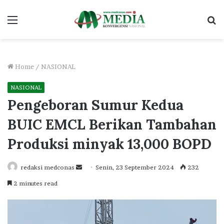
Menu
S
fo
Home
/
NASIONAL
NASIONAL
Pengeboran Sumur Kedua
BUIC EMCL Berikan Tambahan
Produksi minyak 13,000 BOPD
Send
redaksi medconas
Senin, 23 September 2024
232
an
2 minutes read
email