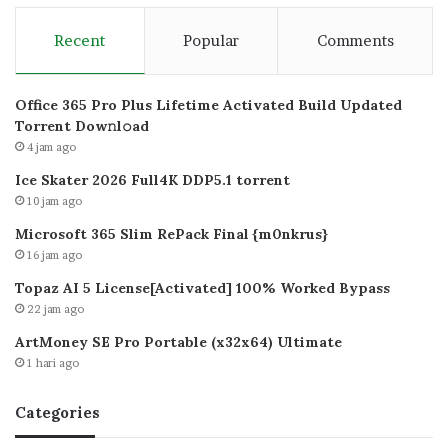
Recent
Popular
Comments
Office 365 Pro Plus Lifetime Activated Build Updated
Torrent Dow𝚗l𝚘аd
4 jam ago
Ice Skater 2026 Full4K DDP5.1 torrent
10 jam ago
Microsoft 365 Slim RePack Final {m0nkrus}
16 jam ago
Topaz AI 5 License[Activated] 100% Worked Bypass
22 jam ago
ArtMoney SE Pro Portable (x32x64) Ultimate
1 hari ago
Categories