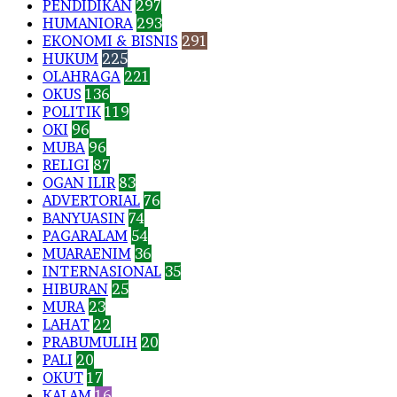
PENDIDIKAN
297
HUMANIORA
293
EKONOMI & BISNIS
291
HUKUM
225
OLAHRAGA
221
OKUS
136
POLITIK
119
OKI
96
MUBA
96
RELIGI
87
OGAN ILIR
83
ADVERTORIAL
76
BANYUASIN
74
PAGARALAM
54
MUARAENIM
36
INTERNASIONAL
35
HIBURAN
25
MURA
23
LAHAT
22
PRABUMULIH
20
PALI
20
OKUT
17
KALAM
16