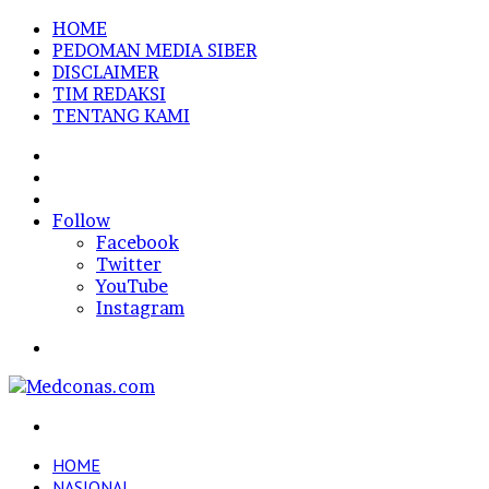
HOME
PEDOMAN MEDIA SIBER
DISCLAIMER
TIM REDAKSI
TENTANG KAMI
Sidebar
Random
Article
Log
In
Follow
Facebook
Twitter
YouTube
Instagram
Menu
Search
for
HOME
NASIONAL