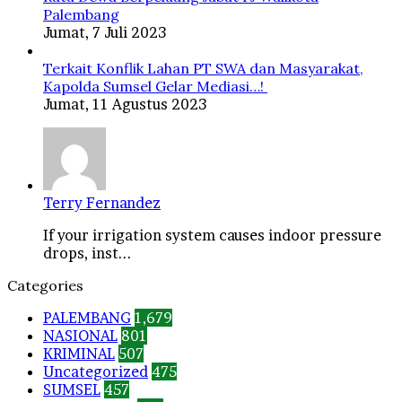
Palembang
Jumat, 7 Juli 2023
Terkait Konflik Lahan PT SWA dan Masyarakat,
Kapolda Sumsel Gelar Mediasi…!
Jumat, 11 Agustus 2023
Terry Fernandez
If your irrigation system causes indoor pressure
drops, inst...
Categories
PALEMBANG
1,679
NASIONAL
801
KRIMINAL
507
Uncategorized
475
SUMSEL
457