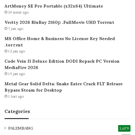
ArtMoney SE Pro Portable (x32x64) Ultimate
59 menit ago
Verity 2026 BluRay 2160𝚙 .FullMov𝗂e UHD Torrent
7 jam ago
MS Office Home & Business No License Key Needed
.tоr𝚛еnt
13 jam ago
Code Vein II Deluxe Edition DODI Repack PC Version
MediaFire 2026
19 jam ago
Metal Gear Solid Delta: Snake Eater Crack FLT Release
Bypass Steam for Desktop
1 hari ago
Categories
PALEMBANG
1,679