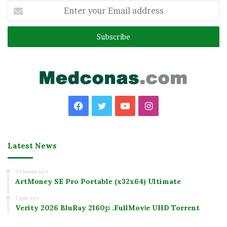
Enter
your
Email
address
Facebook
Twitter
YouTube
Instagram
Latest News
59 menit ago
ArtMoney SE Pro Portable (x32x64) Ultimate
7 jam ago
Verity 2026 BluRay 2160𝚙 .FullMov𝗂e UHD Torrent