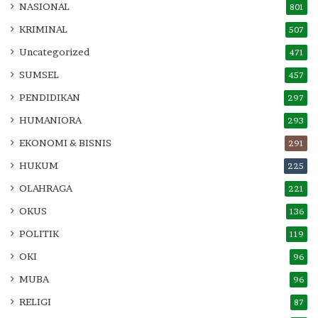
NASIONAL
801
KRIMINAL
507
Uncategorized
471
SUMSEL
457
PENDIDIKAN
297
HUMANIORA
293
EKONOMI & BISNIS
291
HUKUM
225
OLAHRAGA
221
OKUS
136
POLITIK
119
OKI
96
MUBA
96
RELIGI
87