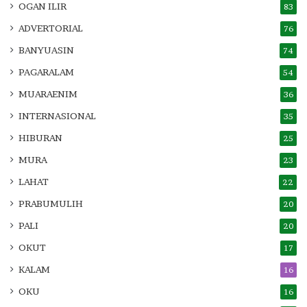
OGAN ILIR
83
ADVERTORIAL
76
BANYUASIN
74
PAGARALAM
54
MUARAENIM
36
INTERNASIONAL
35
HIBURAN
25
MURA
23
LAHAT
22
PRABUMULIH
20
PALI
20
OKUT
17
KALAM
16
OKU
16