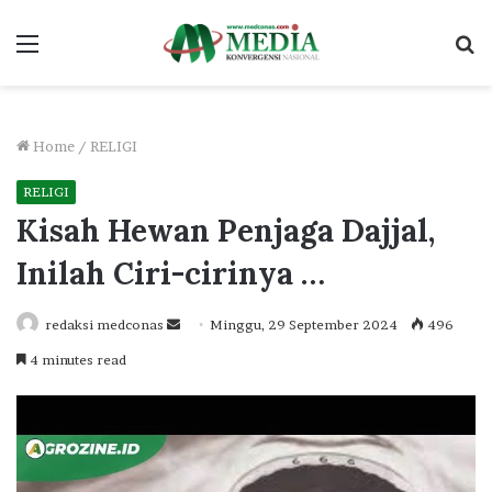
Menu
S
fo
Home
/
RELIGI
RELIGI
Kisah Hewan Penjaga Dajjal,
Inilah Ciri-cirinya …
Send
redaksi medconas
Minggu, 29 September 2024
496
an
4 minutes read
email