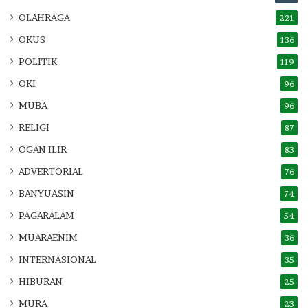
OLAHRAGA
221
OKUS
136
POLITIK
119
OKI
96
MUBA
96
RELIGI
87
OGAN ILIR
83
ADVERTORIAL
76
BANYUASIN
74
PAGARALAM
54
MUARAENIM
36
INTERNASIONAL
35
HIBURAN
25
MURA
23