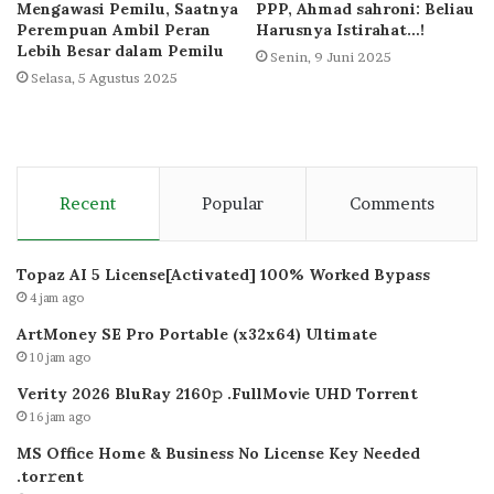
Mengawasi Pemilu, Saatnya
PPP, Ahmad sahroni: Beliau
Perempuan Ambil Peran
Harusnya Istirahat…!
Lebih Besar dalam Pemilu
Senin, 9 Juni 2025
Selasa, 5 Agustus 2025
Recent
Popular
Comments
Topaz AI 5 License[Activated] 100% Worked Bypass
4 jam ago
ArtMoney SE Pro Portable (x32x64) Ultimate
10 jam ago
Verity 2026 BluRay 2160𝚙 .FullMov𝗂e UHD Torrent
16 jam ago
MS Office Home & Business No License Key Needed
.tоr𝚛еnt