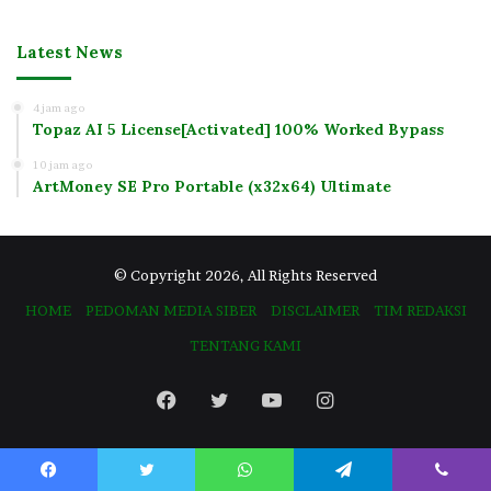
Latest News
4 jam ago
Topaz AI 5 License[Activated] 100% Worked Bypass
10 jam ago
ArtMoney SE Pro Portable (x32x64) Ultimate
© Copyright 2026, All Rights Reserved
HOME
PEDOMAN MEDIA SIBER
DISCLAIMER
TIM REDAKSI
TENTANG KAMI
Facebook
Twitter
YouTube
Instagram