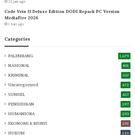
22 jam ago
Code Vein II Deluxe Edition DODI Repack PC Version
MediaFire 2026
1 hari ago
Categories
PALEMBANG
1,679
NASIONAL
801
KRIMINAL
507
Uncategorized
472
SUMSEL
457
PENDIDIKAN
297
HUMANIORA
293
EKONOMI & BISNIS
291
HUKUM
225