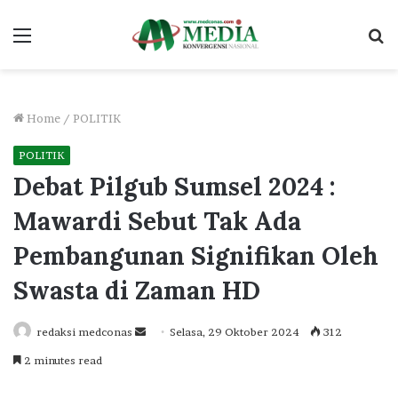
Menu
S
fo
Home
/
POLITIK
POLITIK
Debat Pilgub Sumsel 2024 :
Mawardi Sebut Tak Ada
Pembangunan Signifikan Oleh
Swasta di Zaman HD
Send
redaksi medconas
Selasa, 29 Oktober 2024
312
an
2 minutes read
email