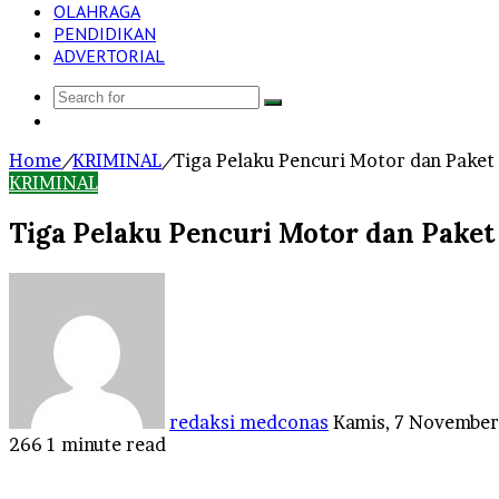
OLAHRAGA
PENDIDIKAN
ADVERTORIAL
Search
Log
for
In
Home
/
KRIMINAL
/
Tiga Pelaku Pencuri Motor dan Paket 
KRIMINAL
Tiga Pelaku Pencuri Motor dan Paket 
Send
an
email
redaksi medconas
Kamis, 7 Novembe
266
1 minute read
Facebook
Twitter
LinkedIn
Tumblr
Pinterest
Reddit
VKontakte
Odnoklassniki
Pocket