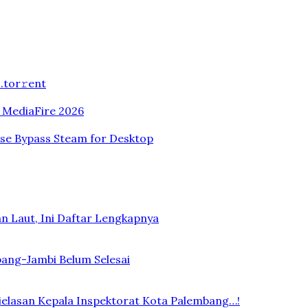
.tоr𝚛еnt
n MediaFire 2026
ase Bypass Steam for Desktop
n Laut, Ini Daftar Lengkapnya
bang-Jambi Belum Selesai
elasan Kepala Inspektorat Kota Palembang…!