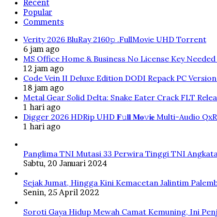
Recent
Popular
Comments
Verity 2026 BluRay 2160𝚙 .FullMov𝗂e UHD Torrent
6 jam ago
MS Office Home & Business No License Key Needed 
12 jam ago
Code Vein II Deluxe Edition DODI Repack PC Versio
18 jam ago
Metal Gear Solid Delta: Snake Eater Crack FLT Rele
1 hari ago
Digger 2026 HDRip UHD 𝐅𝚞𝐥𝐥 𝐌𝐨𝚟𝐢𝐞 Multi-Audio QxR
1 hari ago
Panglima TNI Mutasi 33 Perwira Tinggi TNI Angkata
Sabtu, 20 Januari 2024
Sejak Jumat, Hingga Kini Kemacetan Jalintim Palem
Senin, 25 April 2022
Soroti Gaya Hidup Mewah Camat Kemuning, Ini Penj