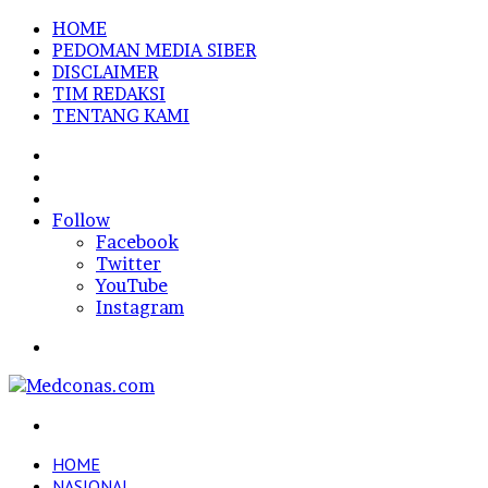
HOME
PEDOMAN MEDIA SIBER
DISCLAIMER
TIM REDAKSI
TENTANG KAMI
Sidebar
Random
Article
Log
In
Follow
Facebook
Twitter
YouTube
Instagram
Menu
Search
for
HOME
NASIONAL