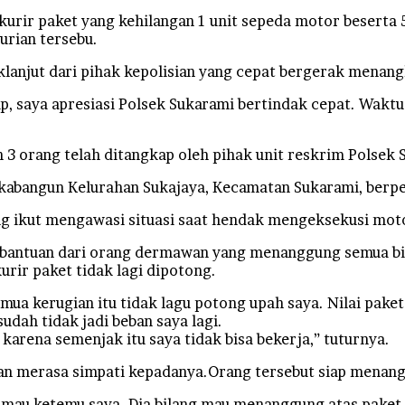
ir paket yang kehilangan 1 unit sepeda motor beserta 50
urian tersebu.
anjut dari pihak kepolisian yang cepat bergerak menang
p, saya apresiasi Polsek Sukarami bertindak cepat. Waktu
 3 orang telah ditangkap oleh pihak unit reskrim Polsek 
ukabangun Kelurahan Sukajaya, Kecamatan Sukarami, berp
ang ikut mengawasi situasi saat hendak mengeksekusi mot
antuan dari orang dermawan yang menanggung semua biay
rir paket tidak lagi dipotong.
 kerugian itu tidak lagu potong upah saya. Nilai paket y
dah tidak jadi beban saya lagi.
karena semenjak itu saya tidak bisa bekerja,” tuturnya.
n merasa simpati kepadanya.Orang tersebut siap menang
 mau ketemu saya. Dia bilang mau menanggung atas paket-