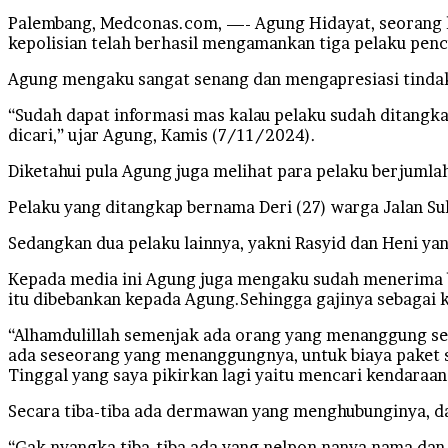
Palembang, Medconas.com, —- Agung Hidayat, seorang kur
kepolisian telah berhasil mengamankan tiga pelaku penc
Agung mengaku sangat senang dan mengapresiasi tindakl
“Sudah dapat informasi mas kalau pelaku sudah ditangka
dicari,” ujar Agung, Kamis (7/11/2024).
Diketahui pula Agung juga melihat para pelaku berjumlah
Pelaku yang ditangkap bernama Deri (27) warga Jalan S
Sedangkan dua pelaku lainnya, yakni Rasyid dan Heni y
Kepada media ini Agung juga mengaku sudah menerima b
itu dibebankan kepada Agung.Sehingga gajinya sebagai ku
“Alhamdulillah semenjak ada orang yang menanggung semua
ada seseorang yang menanggungnya, untuk biaya paket su
Tinggal yang saya pikirkan lagi yaitu mencari kendaraan 
Secara tiba-tiba ada dermawan yang menghubunginya, da
“Gak nyangka tiba-tiba ada yang nelpon nanya nama dan