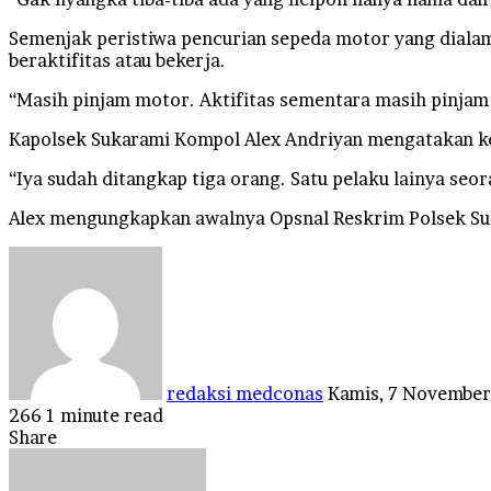
Semenjak peristiwa pencurian sepeda motor yang dialam
beraktifitas atau bekerja.
“Masih pinjam motor. Aktifitas sementara masih pinjam
Kapolsek Sukarami Kompol Alex Andriyan mengatakan ke
“Iya sudah ditangkap tiga orang. Satu pelaku lainya seor
Alex mengungkapkan awalnya Opsnal Reskrim Polsek Suk
Send
an
email
redaksi medconas
Kamis, 7 Novembe
266
1 minute read
Facebook
Twitter
LinkedIn
Tumblr
Pinterest
Reddit
VKontakte
Odnoklassniki
Pocket
Share
Facebook
Twitter
LinkedIn
Tumblr
Pinterest
Reddit
VKontakte
Odnoklassniki
Pocket
Share
Print
via