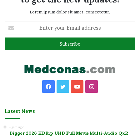
Lorem ipsum dolor sit amet, consectetur.
Enter
your
Email
address
Facebook
Twitter
YouTube
Instagram
Latest News
5 jam ago
Digger 2026 HDRip UHD 𝐅𝚞𝐥𝐥 𝐌𝐨𝚟𝐢𝐞 Multi-Audio QxR