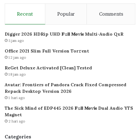
Recent
Popular
Comments
Digger 2026 HDRip UHD 𝐅𝚞𝐥𝐥 𝐌𝐨𝚟𝐢𝐞 Multi-Audio QxR
5 jam ago
Office 2021 Slim Full Version Tor𝚛ent
12 jam ago
ReGet Deluxe Activated [Clean] Tested
18 jam ago
Avatar: Frontiers of Pandora Crack Fixed Compressed
Repack Desktop Version 2026
1 hari ago
The Sick Mind of EDP445 2026 𝐅𝚞𝐥𝐥 𝐌𝐨𝚟𝐢𝐞 Dual Audio YTS
Magnet
2 hari ago
Categories