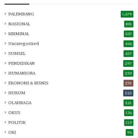
PALEMBANG
1,679
NASIONAL
801
KRIMINAL
507
Uncategorized
466
SUMSEL
457
PENDIDIKAN
297
HUMANIORA
293
EKONOMI & BISNIS
291
HUKUM
225
OLAHRAGA
221
OKUS
136
POLITIK
119
OKI
96