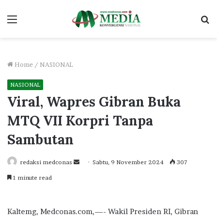
Menu
S
fo
Home
/
NASIONAL
NASIONAL
Viral, Wapres Gibran Buka
MTQ VII Korpri Tanpa
Sambutan
Send
redaksi medconas
Sabtu, 9 November 2024
307
an
1 minute read
email
Kaltemg, Medconas.com,—- Wakil Presiden RI, Gibran