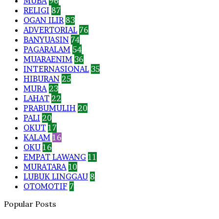
MUBA
96
RELIGI
87
OGAN ILIR
83
ADVERTORIAL
76
BANYUASIN
74
PAGARALAM
54
MUARAENIM
36
INTERNASIONAL
35
HIBURAN
25
MURA
23
LAHAT
22
PRABUMULIH
20
PALI
20
OKUT
17
KALAM
16
OKU
16
EMPAT LAWANG
11
MURATARA
10
LUBUK LINGGAU
8
OTOMOTIF
7
Popular Posts