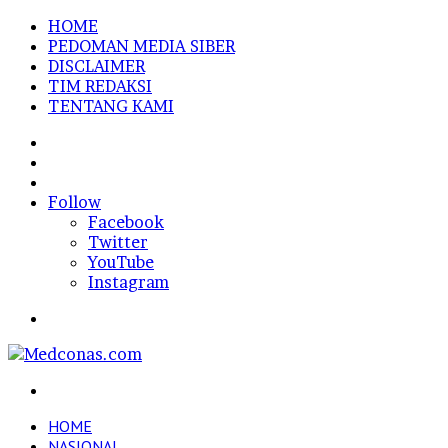
HOME
PEDOMAN MEDIA SIBER
DISCLAIMER
TIM REDAKSI
TENTANG KAMI
Sidebar
Random
Article
Log
In
Follow
Facebook
Twitter
YouTube
Instagram
Menu
Search
for
HOME
NASIONAL