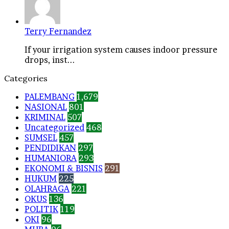
Terry Fernandez
If your irrigation system causes indoor pressure
drops, inst...
Categories
PALEMBANG
1,679
NASIONAL
801
KRIMINAL
507
Uncategorized
468
SUMSEL
457
PENDIDIKAN
297
HUMANIORA
293
EKONOMI & BISNIS
291
HUKUM
225
OLAHRAGA
221
OKUS
136
POLITIK
119
OKI
96