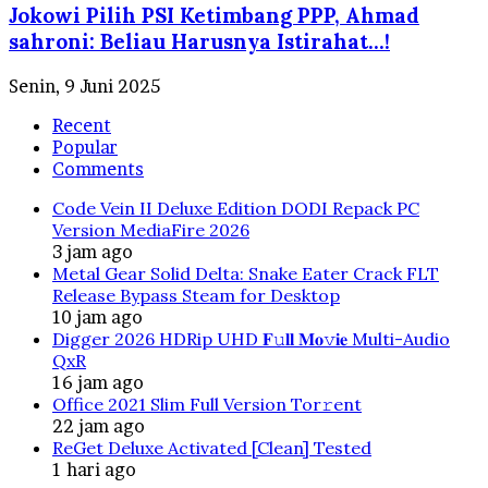
Jokowi Pilih PSI Ketimbang PPP, Ahmad
sahroni: Beliau Harusnya Istirahat…!
Senin, 9 Juni 2025
Recent
Popular
Comments
Code Vein II Deluxe Edition DODI Repack PC
Version MediaFire 2026
3 jam ago
Metal Gear Solid Delta: Snake Eater Crack FLT
Release Bypass Steam for Desktop
10 jam ago
Digger 2026 HDRip UHD 𝐅𝚞𝐥𝐥 𝐌𝐨𝚟𝐢𝐞 Multi-Audio
QxR
16 jam ago
Office 2021 Slim Full Version Tor𝚛ent
22 jam ago
ReGet Deluxe Activated [Clean] Tested
1 hari ago