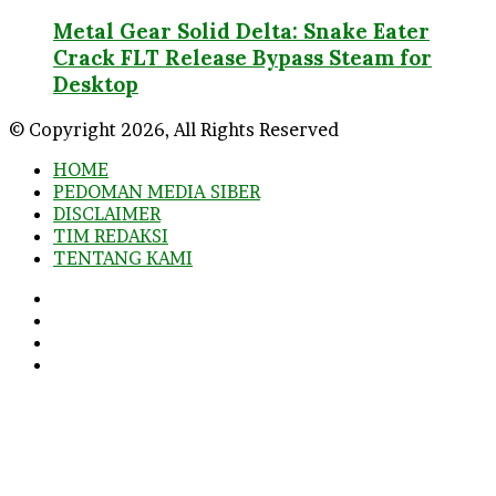
Metal Gear Solid Delta: Snake Eater
Crack FLT Release Bypass Steam for
Desktop
© Copyright 2026, All Rights Reserved
HOME
PEDOMAN MEDIA SIBER
DISCLAIMER
TIM REDAKSI
TENTANG KAMI
Facebook
Twitter
YouTube
Instagram
Facebook
Twitter
WhatsApp
Telegram
Viber
Back
to
top
button