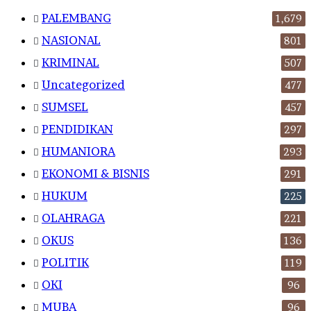
PALEMBANG
1,679
NASIONAL
801
KRIMINAL
507
Uncategorized
477
SUMSEL
457
PENDIDIKAN
297
HUMANIORA
293
EKONOMI & BISNIS
291
HUKUM
225
OLAHRAGA
221
OKUS
136
POLITIK
119
OKI
96
MUBA
96