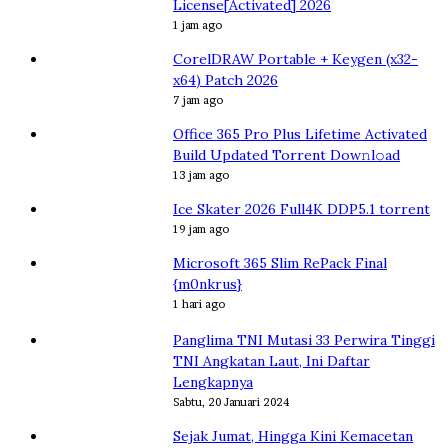
License[Activated] 2026
1 jam ago
CorelDRAW Portable + Keygen (x32-
x64) Patch 2026
7 jam ago
Office 365 Pro Plus Lifetime Activated
Build Updated Torrent Dow𝚗l𝚘аd
13 jam ago
Ice Skater 2026 Full4K DDP5.1 torrent
19 jam ago
Microsoft 365 Slim RePack Final
{m0nkrus}
1 hari ago
Panglima TNI Mutasi 33 Perwira Tinggi
TNI Angkatan Laut, Ini Daftar
Lengkapnya
Sabtu, 20 Januari 2024
Sejak Jumat, Hingga Kini Kemacetan