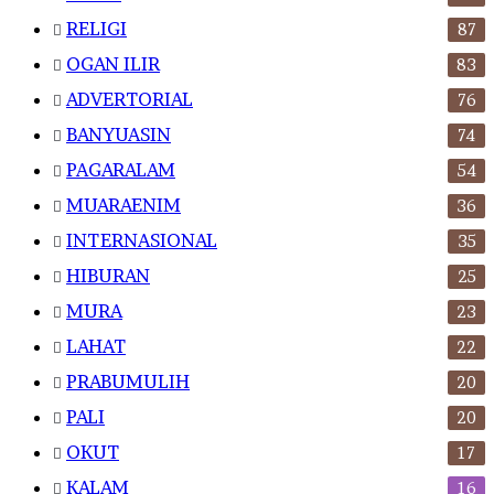
RELIGI
87
OGAN ILIR
83
ADVERTORIAL
76
BANYUASIN
74
PAGARALAM
54
MUARAENIM
36
INTERNASIONAL
35
HIBURAN
25
MURA
23
LAHAT
22
PRABUMULIH
20
PALI
20
OKUT
17
KALAM
16