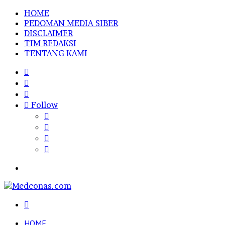
HOME
PEDOMAN MEDIA SIBER
DISCLAIMER
TIM REDAKSI
TENTANG KAMI
Sidebar
Random
Article
Log
In
Follow
Menu
Search
for
HOME