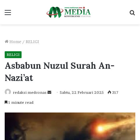
Menu
S
fo
Home
/
RELIGI
RELIGI
Asbabun Nuzul Surah An-
Nazi’at
Send
redaksi medconas
Sabtu, 22 Februari 2025
317
an
1 minute read
email