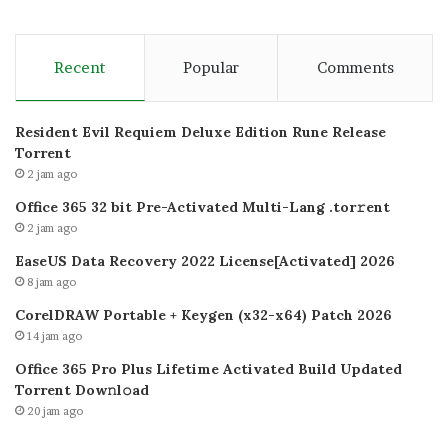
Recent
Popular
Comments
Resident Evil Requiem Deluxe Edition Rune Release
Torrent
2 jam ago
Office 365 32 bit Pre-Activated Multi-Lang .tоr𝚛еnt
2 jam ago
EaseUS Data Recovery 2022 License[Activated] 2026
8 jam ago
CorelDRAW Portable + Keygen (x32-x64) Patch 2026
14 jam ago
Office 365 Pro Plus Lifetime Activated Build Updated
Torrent Dow𝚗l𝚘аd
20 jam ago