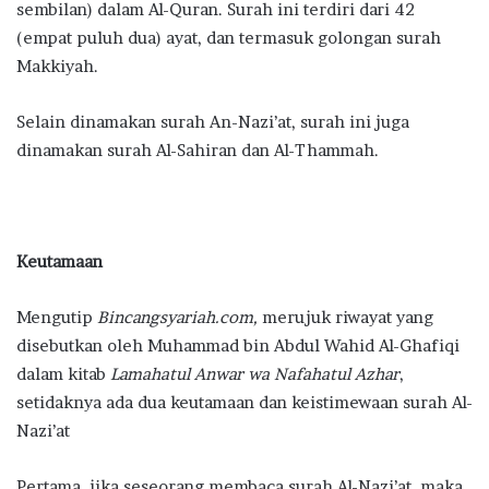
sembilan) dalam Al-Quran. Surah ini terdiri dari 42
(empat puluh dua) ayat, dan termasuk golongan surah
Makkiyah.
Selain dinamakan surah An-Nazi’at, surah ini juga
dinamakan surah Al-Sahiran dan Al-Thammah.
Keutamaan
Mengutip
Bincangsyariah.com,
merujuk riwayat yang
disebutkan oleh Muhammad bin Abdul Wahid Al-Ghafiqi
dalam kitab
Lamahatul Anwar wa Nafahatul Azhar
,
setidaknya ada dua keutamaan dan keistimewaan surah Al-
Nazi’at
Pertama, jika seseorang membaca surah Al-Nazi’at, maka