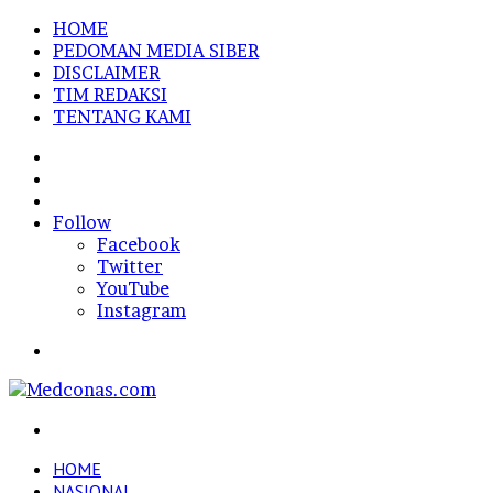
HOME
PEDOMAN MEDIA SIBER
DISCLAIMER
TIM REDAKSI
TENTANG KAMI
Sidebar
Random
Article
Log
In
Follow
Facebook
Twitter
YouTube
Instagram
Menu
Search
for
HOME
NASIONAL