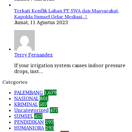
Terkait Konflik Lahan PT SWA dan Masyarakat,
Kapolda Sumsel Gelar Mediasi…!
Jumat, 11 Agustus 2023
Terry Fernandez
If your irrigation system causes indoor pressure
drops, inst...
Categories
PALEMBANG
1,679
NASIONAL
801
KRIMINAL
507
Uncategorized
477
SUMSEL
457
PENDIDIKAN
297
HUMANIORA
293