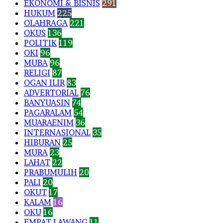
EKONOMI & BISNIS
291
HUKUM
225
OLAHRAGA
221
OKUS
136
POLITIK
119
OKI
96
MUBA
96
RELIGI
87
OGAN ILIR
83
ADVERTORIAL
76
BANYUASIN
74
PAGARALAM
54
MUARAENIM
36
INTERNASIONAL
35
HIBURAN
25
MURA
23
LAHAT
22
PRABUMULIH
20
PALI
20
OKUT
17
KALAM
16
OKU
16
EMPAT LAWANG
11