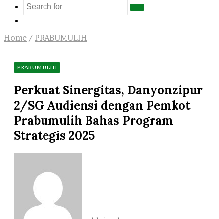
Search
Log
for
In
Home
/
PRABUMULIH
PRABUMULIH
Perkuat Sinergitas, Danyonzipur
2/SG Audiensi dengan Pemkot
Prabumulih Bahas Program
Strategis 2025
Send
an
email