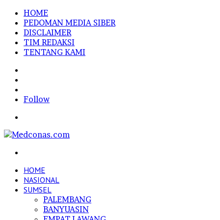
HOME
PEDOMAN MEDIA SIBER
DISCLAIMER
TIM REDAKSI
TENTANG KAMI
Sidebar
Random
Article
Log
In
Follow
Menu
Search
for
HOME
NASIONAL
SUMSEL
PALEMBANG
BANYUASIN
EMPAT LAWANG