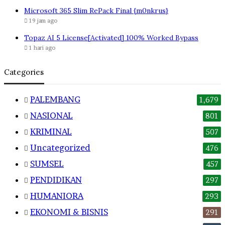
Microsoft 365 Slim RePack Final {m0nkrus}
19 jam ago
Topaz AI 5 License[Activated] 100% Worked Bypass
1 hari ago
Categories
PALEMBANG
1,679
NASIONAL
801
KRIMINAL
507
Uncategorized
476
SUMSEL
457
PENDIDIKAN
297
HUMANIORA
293
EKONOMI & BISNIS
291