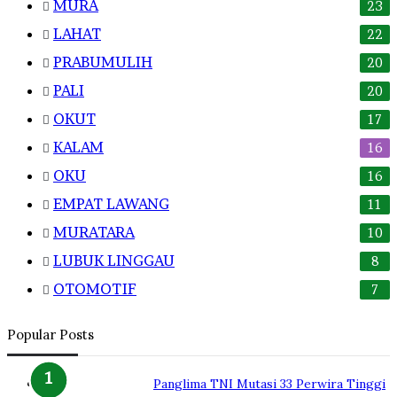
MURA
23
LAHAT
22
PRABUMULIH
20
PALI
20
OKUT
17
KALAM
16
OKU
16
EMPAT LAWANG
11
MURATARA
10
LUBUK LINGGAU
8
OTOMOTIF
7
Popular Posts
Panglima TNI Mutasi 33 Perwira Tinggi