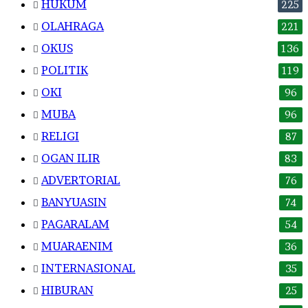
HUKUM
225
OLAHRAGA
221
OKUS
136
POLITIK
119
OKI
96
MUBA
96
RELIGI
87
OGAN ILIR
83
ADVERTORIAL
76
BANYUASIN
74
PAGARALAM
54
MUARAENIM
36
INTERNASIONAL
35
HIBURAN
25