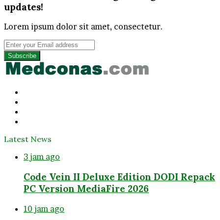
updates!
Lorem ipsum dolor sit amet, consectetur.
Enter
your
Email
address
Facebook
Twitter
YouTube
Instagram
Latest News
3 jam ago
Code Vein II Deluxe Edition DODI Repack
PC Version MediaFire 2026
10 jam ago