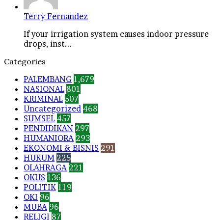
Terry Fernandez
If your irrigation system causes indoor pressure
drops, inst...
Categories
PALEMBANG
1,679
NASIONAL
801
KRIMINAL
507
Uncategorized
468
SUMSEL
457
PENDIDIKAN
297
HUMANIORA
293
EKONOMI & BISNIS
291
HUKUM
225
OLAHRAGA
221
OKUS
136
POLITIK
119
OKI
96
MUBA
96
RELIGI
87