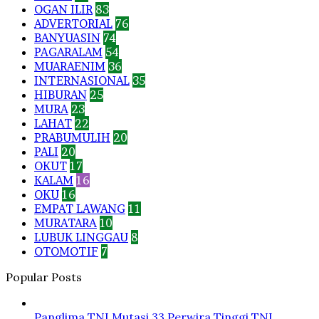
OGAN ILIR
83
ADVERTORIAL
76
BANYUASIN
74
PAGARALAM
54
MUARAENIM
36
INTERNASIONAL
35
HIBURAN
25
MURA
23
LAHAT
22
PRABUMULIH
20
PALI
20
OKUT
17
KALAM
16
OKU
16
EMPAT LAWANG
11
MURATARA
10
LUBUK LINGGAU
8
OTOMOTIF
7
Popular Posts
Panglima TNI Mutasi 33 Perwira Tinggi TNI