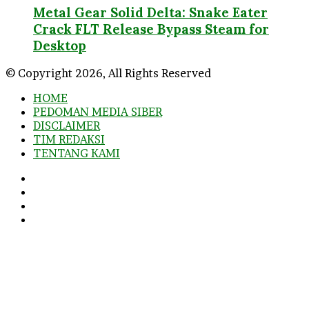
Metal Gear Solid Delta: Snake Eater
Crack FLT Release Bypass Steam for
Desktop
© Copyright 2026, All Rights Reserved
HOME
PEDOMAN MEDIA SIBER
DISCLAIMER
TIM REDAKSI
TENTANG KAMI
Facebook
Twitter
YouTube
Instagram
Facebook
Twitter
WhatsApp
Telegram
Viber
Back
to
top
button