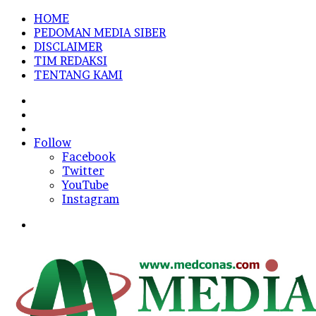
HOME
PEDOMAN MEDIA SIBER
DISCLAIMER
TIM REDAKSI
TENTANG KAMI
Sidebar
Random
Article
Log
In
Follow
Facebook
Twitter
YouTube
Instagram
Menu