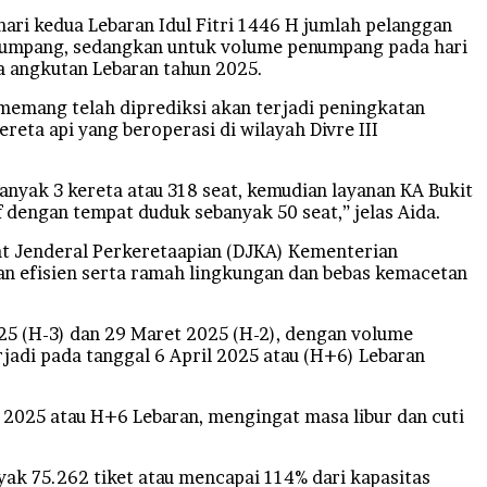
ri kedua Lebaran Idul Fitri 1446 H jumlah pelanggan
penumpang, sedangkan untuk volume penumpang pada hari
a angkutan Lebaran tahun 2025.
memang telah diprediksi akan terjadi peningkatan
eta api yang beroperasi di wilayah Divre III
yak 3 kereta atau 318 seat, kemudian layanan KA Bukit
 dengan tempat duduk sebanyak 50 seat,” jelas Aida.
at Jenderal Perkeretaapian (DJKA) Kementerian
n efisien serta ramah lingkungan dan bebas kemacetan
025 (H-3) dan 29 Maret 2025 (H-2), dengan volume
adi pada tanggal 6 April 2025 atau (H+6) Lebaran
 2025 atau H+6 Lebaran, mengingat masa libur dan cuti
yak 75.262 tiket atau mencapai 114% dari kapasitas