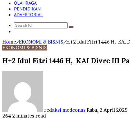
OLAHRAGA
PENDIDIKAN
ADVERTORIAL
Search
Log
for
In
Home
/
EKONOMI & BISNIS
/
H+2 Idul Fitri 1446 H, KAI
EKONOMI & BISNIS
H+2 Idul Fitri 1446 H, KAI Divre II
Send
an
email
redaksi medconas
Rabu, 2 April 2025
264
2 minutes read
Facebook
Twitter
LinkedIn
Tumblr
Pinterest
Reddit
VKontakte
Odnoklassniki
Pocket