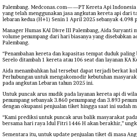
Palembang. Medconas.com——PT Kereta Api Indonesia (Per
yang telah menggunakan jasa angkutan kereta api dari 
lebaran kedua (H+1) Senin 1 April 2025 sebanyak 4.09
Manager Humas KAI Divre III Palembang, Aida Suryanti 
volume penumpang dari hari biasanya yang disebabkan ad
Palembang.
“Penambahan kereta dan kapasitas tempat duduk paling 
Serelo ditambah 1 kereta atau 106 seat dan layanan KA K
Aida menambahkan hal tersebut dapat terjadi berkat ko
Perhubungan untuk mengakomodir kebutuhan masyarakat 
pada angkutan Lebaran tahun 2025 ini.
Untuk puncak arus mudik pada layanan kereta api di wil
penumpang sebanyak 3.860 penumpang dan 3.893 penumpan
dengan okupansi penjualan tiket hingga saat ini sudah 
“Kami prediksi untuk puncak arus balik masyarakat pada
bersama hari raya Idul Fitri 1446 H akan berakhir,” ungk
Sementara itu, untuk update penjualan tiket di masa Ang