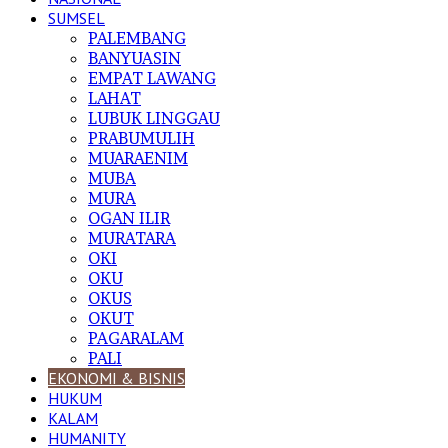
SUMSEL
PALEMBANG
BANYUASIN
EMPAT LAWANG
LAHAT
LUBUK LINGGAU
PRABUMULIH
MUARAENIM
MUBA
MURA
OGAN ILIR
MURATARA
OKI
OKU
OKUS
OKUT
PAGARALAM
PALI
EKONOMI & BISNIS
HUKUM
KALAM
HUMANITY