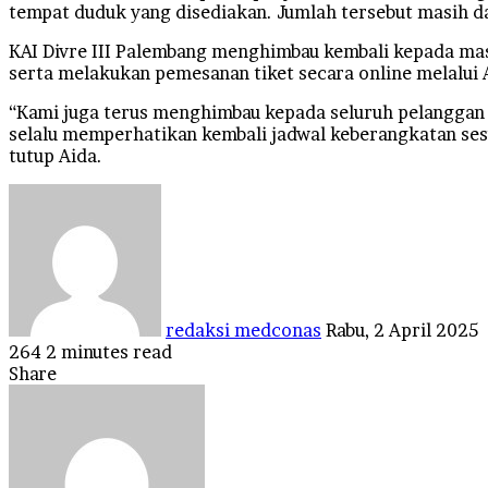
tempat duduk yang disediakan. Jumlah tersebut masih d
KAI Divre III Palembang menghimbau kembali kepada ma
serta melakukan pemesanan tiket secara online melalui A
“Kami juga terus menghimbau kepada seluruh pelanggan 
selalu memperhatikan kembali jadwal keberangkatan ses
tutup Aida.
Send
an
email
redaksi medconas
Rabu, 2 April 2025
264
2 minutes read
Facebook
Twitter
LinkedIn
Tumblr
Pinterest
Reddit
VKontakte
Odnoklassniki
Pocket
Share
Facebook
Twitter
LinkedIn
Tumblr
Pinterest
Reddit
VKontakte
Odnoklassniki
Pocket
Share
Print
via
Email