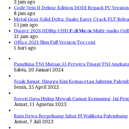
2 jam ago
Code Vein II Deluxe Edition DODI Repack PC Versio
8 jam ago
Metal Gear Solid Delta: Snake Eater Crack FLT Rele
15 jam ago
Digger 2026 HDRip UHD 𝐅𝚞𝐥𝐥 𝐌𝐨𝚟𝐢𝐞 Multi-Audio QxR
21 jam ago
Office 2021 Slim Full Version Tor𝚛ent
1 hari ago
Panglima TNI Mutasi 33 Perwira Tinggi TNI Angkata
Sabtu, 20 Januari 2024
Sejak Jumat, Hingga Kini Kemacetan Jalintim Palem
Senin, 25 April 2022
Soroti Gaya Hidup Mewah Camat Kemuning, Ini Penj
Jumat, 11 Agustus 2023
Ratu Dewa Berpeluang Jabat PJ Walikota Palembang
Jumat, 7 Juli 2023