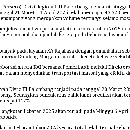
sero) Divisi Regional III Palembang mencatat hingga ha
tanggal 21 Maret – 1 April 2025 telah mencapai 43.320 
8 penumpang yang merupakan volume tertinggi selama mas
menjelaskan bahwa pada angkutan Lebaran tahun 2025 ini 
anya penambahan jumlah kereta pada beberapa layanan ker
banyak pada layanan KA Rajabasa dengan penambahan seban
omersial Sindang Marga ditambah 1 kereta kelas eksekutif
laborasi antara KAI bersama Pemerintah melalui Direktor
dalam menyediakan transportasi massal yang efektif da
ayah Divre III Palembang terjadi pada tanggal 28 Maret 2
g. Sedangkan puncak arus balik kami prediksi akan terj
mencapai 117%.
 angkutan Lebaran 2025 akan terjadi pada Minggu 6 April
ap Aida.
kutan Lebaran tahun 2025 secara total telah terjual seban