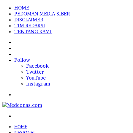
HOME
PEDOMAN MEDIA SIBER
DISCLAIMER
TIM REDAKSI
TENTANG KAMI
Sidebar
Random
Article
Log
In
Follow
Facebook
Twitter
YouTube
Instagram
Menu
Search
for
HOME
NASIONAL