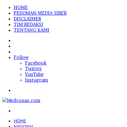
HOME
PEDOMAN MEDIA SIBER
DISCLAIMER
TIM REDAKSI
TENTANG KAMI
Sidebar
Random
Article
Log
In
Follow
Facebook
Twitter
YouTube
Instagram
Menu
Search
for
HOME
NASIONAL