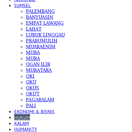
SUMSEL
PALEMBANG
BANYUASIN
EMPAT LAWANG
LAHAT
LUBUK LINGGAU
PRABUMULIH
MUARAENIM
MUBA
MURA
OGAN ILIR
MURATARA
OKI
OKU
OKUS
OKUT
PAGARALAM
PALI
EKONOMI & BISNIS
HUKUM
KALAM
HUMANITY