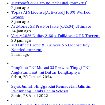
Microsoft 365 Slim RePack Final {m0nkrus}
2 jam ago
Topaz AI 5 License[Activated] 100% Worked
Bypass
8 jam ago
ArtMoney SE Pro Portable (x32x64) Ultimate
14 jam ago
Verity 2026 BluRay 2160𝚙 .FullMov𝗂e UHD Torrent
20 jam ago
MS Office Home & Business No License Key
Needed .tоr𝚛еnt
1 hari ago
Panglima TNI Mutasi 33 Perwira Tinggi TNI
Angkatan Laut, Ini Daftar Lengkapnya
Sabtu, 20 Januari 2024
Sejak Jumat, Hingga Kini Kemacetan Jalintim
Palembang-Jambi Belum Selesai
Senin, 25 April 2022