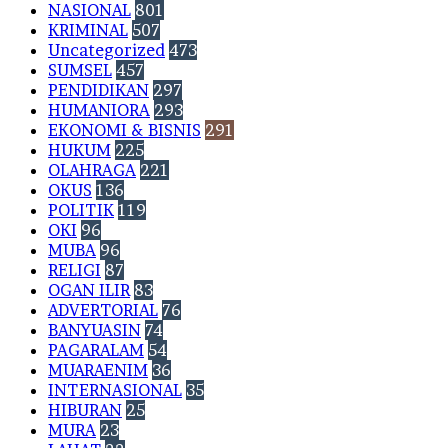
NASIONAL
801
KRIMINAL
507
Uncategorized
473
SUMSEL
457
PENDIDIKAN
297
HUMANIORA
293
EKONOMI & BISNIS
291
HUKUM
225
OLAHRAGA
221
OKUS
136
POLITIK
119
OKI
96
MUBA
96
RELIGI
87
OGAN ILIR
83
ADVERTORIAL
76
BANYUASIN
74
PAGARALAM
54
MUARAENIM
36
INTERNASIONAL
35
HIBURAN
25
MURA
23