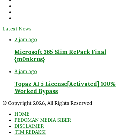
Twitter
YouTube
Instagram
Latest News
2 jam ago
Microsoft 365 Slim RePack Final
{m0nkrus}
8 jam ago
Topaz AI 5 License[Activated] 100%
Worked Bypass
© Copyright 2026, All Rights Reserved
HOME
PEDOMAN MEDIA SIBER
DISCLAIMER
TIM REDAKSI