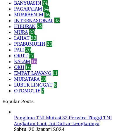
BANYUASIN
74
PAGARALAM
54
MUARAENIM
36
INTERNASIONAL
35
HIBURAN
25
MURA
23
LAHAT
22
PRABUMULIH
20
PALI
20
OKUT
17
KALAM
16
OKU
16
EMPAT LAWANG
11
MURATARA
10
LUBUK LINGGAU
8
OTOMOTIF
7
Popular Posts
Panglima TNI Mutasi 33 Perwira Tinggi TNI
Angkatan Laut, Ini Daftar Lengkapnya
Sabtu, 20 Januari 2024