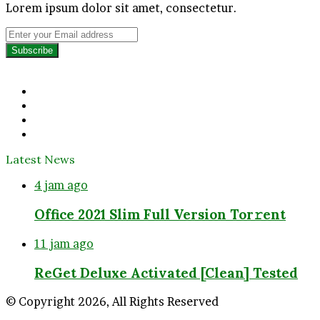
Lorem ipsum dolor sit amet, consectetur.
Enter
your
Email
address
Facebook
Twitter
YouTube
Instagram
Latest News
4 jam ago
Office 2021 Slim Full Version Tor𝚛ent
11 jam ago
ReGet Deluxe Activated [Clean] Tested
© Copyright 2026, All Rights Reserved