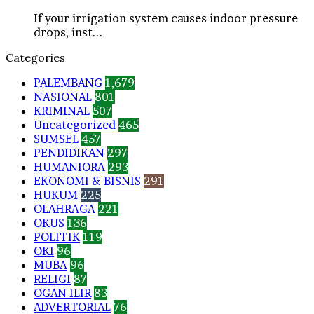
If your irrigation system causes indoor pressure
drops, inst...
Categories
PALEMBANG
1,679
NASIONAL
801
KRIMINAL
507
Uncategorized
465
SUMSEL
457
PENDIDIKAN
297
HUMANIORA
293
EKONOMI & BISNIS
291
HUKUM
225
OLAHRAGA
221
OKUS
136
POLITIK
119
OKI
96
MUBA
96
RELIGI
87
OGAN ILIR
83
ADVERTORIAL
76