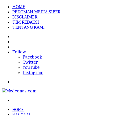
HOME
PEDOMAN MEDIA SIBER
DISCLAIMER
TIM REDAKSI
TENTANG KAMI
Sidebar
Random
Article
Log
In
Follow
Facebook
Twitter
YouTube
Instagram
Menu
Search
for
HOME
NASIONAL