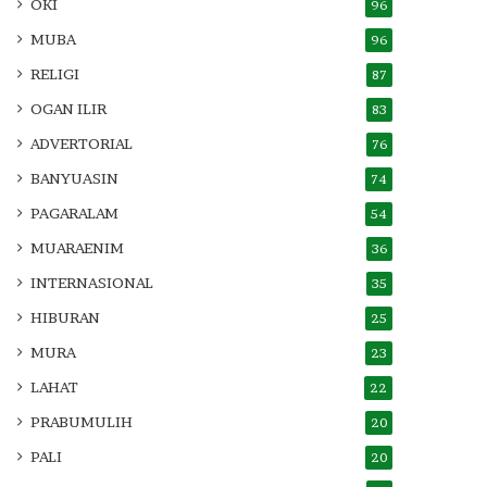
OKI
96
MUBA
96
RELIGI
87
OGAN ILIR
83
ADVERTORIAL
76
BANYUASIN
74
PAGARALAM
54
MUARAENIM
36
INTERNASIONAL
35
HIBURAN
25
MURA
23
LAHAT
22
PRABUMULIH
20
PALI
20