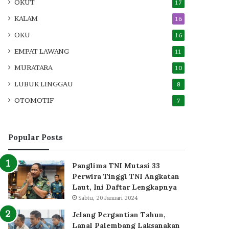
OKUT
17
KALAM
16
OKU
16
EMPAT LAWANG
11
MURATARA
10
LUBUK LINGGAU
8
OTOMOTIF
7
Popular Posts
Panglima TNI Mutasi 33
Perwira Tinggi TNI Angkatan
Laut, Ini Daftar Lengkapnya
Sabtu, 20 Januari 2024
Jelang Pergantian Tahun,
Lanal Palembang Laksanakan