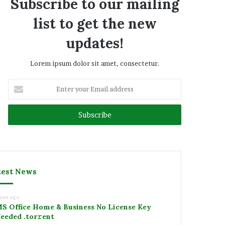
Subscribe to our mailing
list to get the new
updates!
Lorem ipsum dolor sit amet, consectetur.
Enter
your
Email
address
test News
 jam ago
S Office Home & Business No License Key
eeded .tоr𝚛еnt