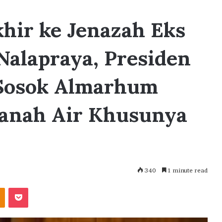
hir ke Jenazah Eks
Nalapraya, Presiden
Sosok Almarhum
Tanah Air Khusunya
340
1 minute read
akte
Odnoklassniki
Pocket