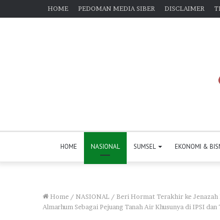
HOME
PEDOMAN MEDIA SIBER
DISCLAIMER
T
HOME
NASIONAL
SUMSEL
EKONOMI & BIS
Home
/
NASIONAL
/
Beri Hormat Terakhir ke Jenazah
Almarhum Sebagai Pejuang Tanah Air Khusunya di IPSI dan