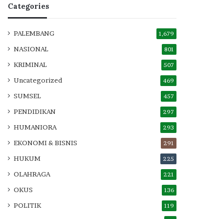
Categories
PALEMBANG
1,679
NASIONAL
801
KRIMINAL
507
Uncategorized
469
SUMSEL
457
PENDIDIKAN
297
HUMANIORA
293
EKONOMI & BISNIS
291
HUKUM
225
OLAHRAGA
221
OKUS
136
POLITIK
119