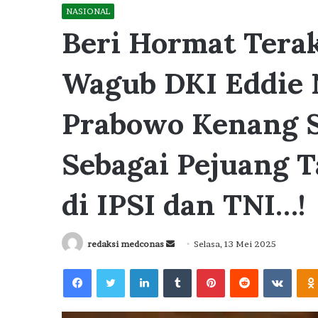
NASIONAL
Beri Hormat Terak
Wagub DKI Eddie 
Prabowo Kenang 
Sebagai Pejuang 
di IPSI dan TNI…!
Send
redaksi medconas
Selasa, 13 Mei 2025
an
Facebook
Twitter
LinkedIn
Tumblr
Pinterest
Reddit
VKont
email