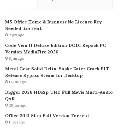
MS Office Home & Business No License Key
Needed .tоr𝚛еnt
2 jam ago
Code Vein II Deluxe Edition DODI Repack PC
Version MediaFire 2026
8 jam ago
Metal Gear Solid Delta: Snake Eater Crack FLT
Release Bypass Steam for Desktop
14 jam ago
Digger 2026 HDRip UHD 𝐅𝚞𝐥𝐥 𝐌𝐨𝚟𝐢𝐞 Multi-Audio
QxR
20 jam ago
Office 2021 Slim Full Version Tor𝚛ent
1 hari ago