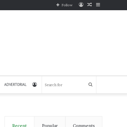
Log
Random
Sidebar
Follow
In
Article
Log
Search
ADVERTORIAL
In
for
Recent
Popular
Comments