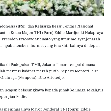
donesia (IPSI), dan Keluarga Besar Tentara Nasional
mantan Ketua Majen TNI (Purn) Eddie Mardjoeki Nalapraya
5). Presiden Prabowo Subianto yang tutur melayat jenazah
 tampak memberi hormat yang terakhir kalinya di depan
tiba di Padepokan TMII, Jakarta Timur, tempat dimana
ah menteri kabinet merah putih. Seperti Menteri Luar
lahraga (Menpora), Dito Ariotedjo.
n ucapan belasungkawa kepada pihak keluarga sekaligus
epergian Eddie.
as meninggalnya Mayor Jenderal TNI (purn) Eddie