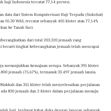
 haji Indonesia tercatat 77,14 persen.
an data dari Sistem Komputerisasi Haji Terpadu (Siskohat)
u 05.30 WAS, tercatat sebanyak 405 kloter atau 77,14%
atkan ke Tanah Suci.
iberangkatkan dari total 203.320 jemaah yang
i berarti tingkat keberangkatan jemaah telah mencapai
juga menunjukkan kemajuan serupa. Sebanyak 395 kloter
53.800 jemaah (75,67%), termasuk 33.497 jemaah lansia.
i Makkah dan 355 kloter telah menyelesaikan perjalanan
ih ada 830 jemaah dan 2 kloter dalam perjalanan menuju
dah haji, terdapat kabar duka dengan laporan sebanyak