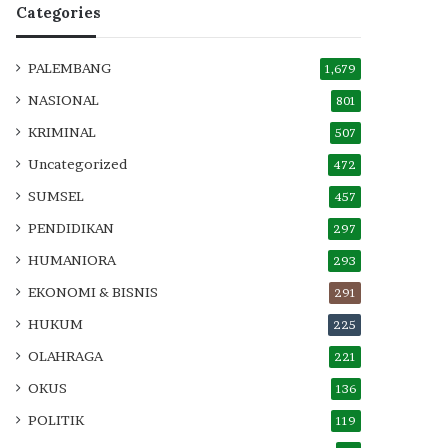
Categories
PALEMBANG
1,679
NASIONAL
801
KRIMINAL
507
Uncategorized
472
SUMSEL
457
PENDIDIKAN
297
HUMANIORA
293
EKONOMI & BISNIS
291
HUKUM
225
OLAHRAGA
221
OKUS
136
POLITIK
119