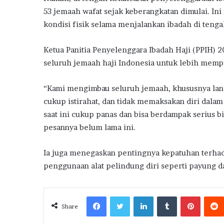
53 jemaah wafat sejak keberangkatan dimulai. I
kondisi fisik selama menjalankan ibadah di tengah
Ketua Panitia Penyelenggara Ibadah Haji (PPIH)
seluruh jemaah haji Indonesia untuk lebih mempe
“Kami mengimbau seluruh jemaah, khususnya lansi
cukup istirahat, dan tidak memaksakan diri dalam
saat ini cukup panas dan bisa berdampak serius bi
pesannya belum lama ini.
Ia juga menegaskan pentingnya kepatuhan terhada
penggunaan alat pelindung diri seperti payung dan
Facebook
Twitter
LinkedIn
Tumblr
Pintere
Share