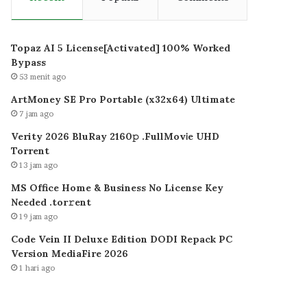
Topaz AI 5 License[Activated] 100% Worked
Bypass
53 menit ago
ArtMoney SE Pro Portable (x32x64) Ultimate
7 jam ago
Verity 2026 BluRay 2160𝚙 .FullMov𝗂e UHD
Torrent
13 jam ago
MS Office Home & Business No License Key
Needed .tоr𝚛еnt
19 jam ago
Code Vein II Deluxe Edition DODI Repack PC
Version MediaFire 2026
1 hari ago