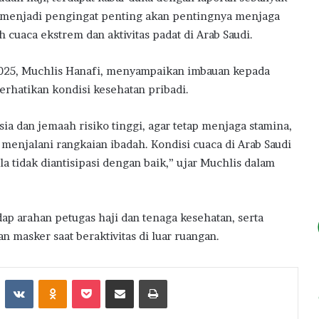
ni menjadi pengingat penting akan pentingnya menjaga
 cuaca ekstrem dan aktivitas padat di Arab Saudi.
 2025, Muchlis Hanafi, menyampaikan imbauan kepada
rhatikan kondisi kesehatan pribadi.
a dan jemaah risiko tinggi, agar tetap menjaga stamina,
 menjalani rangkaian ibadah. Kondisi cuaca di Arab Saudi
la tidak diantisipasi dengan baik,” ujar Muchlis dalam
p arahan petugas haji dan tenaga kesehatan, serta
 masker saat beraktivitas di luar ruangan.
st
Reddit
VKontakte
Odnoklassniki
Pocket
Share via Email
Print