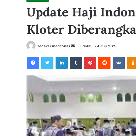
Update Haji Indon
Kloter Diberangka
Send
redaksi medconas
Sabtu, 24 Mei 2025
an
Facebook
Twitter
LinkedIn
Tumblr
Pinterest
Reddit
VKont
email