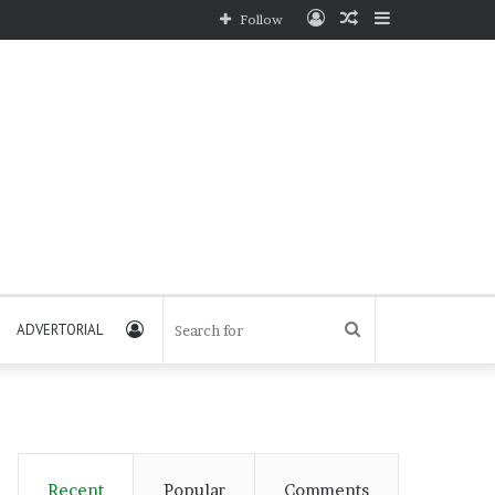
Log
Random
Sidebar
Follow
In
Article
Log
Search
ADVERTORIAL
In
for
Recent
Popular
Comments