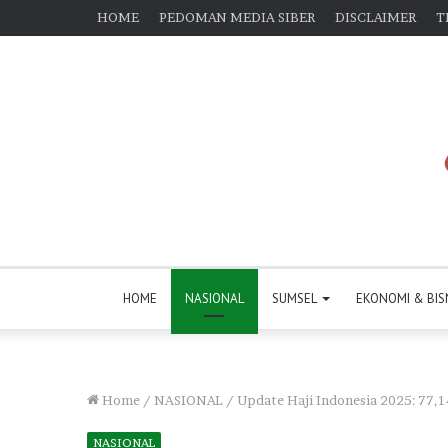
HOME
PEDOMAN MEDIA SIBER
DISCLAIMER
T
HOME
NASIONAL
SUMSEL
EKONOMI & BIS
Home
/
NASIONAL
/
Update Haji Indonesia 2025: 77,1
NASIONAL