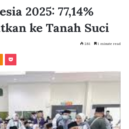
esia 2025: 77,14%
tkan ke Tanah Suci
281
1 minute read
akte
Odnoklassniki
Pocket