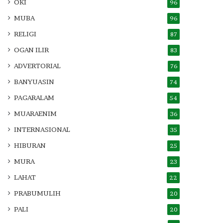
OKI
96
MUBA
96
RELIGI
87
OGAN ILIR
83
ADVERTORIAL
76
BANYUASIN
74
PAGARALAM
54
MUARAENIM
36
INTERNASIONAL
35
HIBURAN
25
MURA
23
LAHAT
22
PRABUMULIH
20
PALI
20