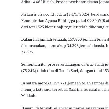
Adha 1446 Hijriah. Proses pemberangkatan jemaah
Melansir visa.co id , Sabtu (24/5/2025) berdasark
Kementerian Agama RI hingga pukul 09.30 WIB ata
dari total 525 kloter haji reguler telah diberangk
Dalam hal jumlah jemaah, 157.800 jemaah telah d
direncanakan, mencakup 34.398 jemaah lansia. In
77,59%.
Sementara itu, proses kedatangan di Arab Saudi 
(75,24%) telah tiba di Tanah Suci, dengan total 1
Di antara mereka, 137.771 jemaah telah sampai d
menuju kota suci tersebut. Saat ini, tercatat mas
Makkah.
Namun, di tengah kelancaran penyelenggaraan iba