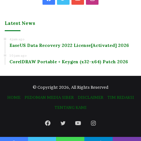
Latest News
4 jam ago
EaseUS Data Recovery 2022 License[Activated] 2026
10 jam ago
CorelDRAW Portable + Keygen (x32-x64) Patch 2026
© Copyright 2026, All Rights Reserved
HOME
PEDOMAN MEDIA SIBER
DISCLAIMER
TIM REDAKSI
TENTANG KAMI
Facebook
Twitter
YouTube
Instagram