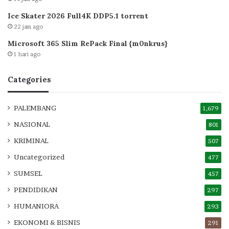
Ice Skater 2026 Full4K DDP5.1 torrent
22 jam ago
Microsoft 365 Slim RePack Final {m0nkrus}
1 hari ago
Categories
PALEMBANG
1,679
NASIONAL
801
KRIMINAL
507
Uncategorized
477
SUMSEL
457
PENDIDIKAN
297
HUMANIORA
293
EKONOMI & BISNIS
291