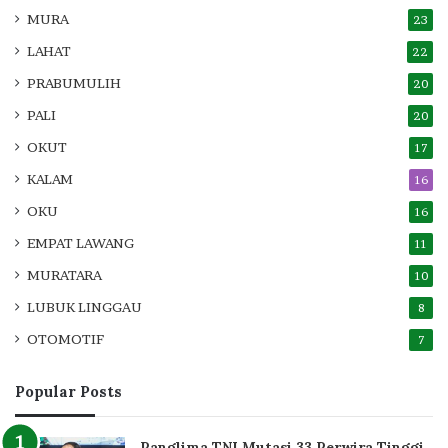
MURA
23
LAHAT
22
PRABUMULIH
20
PALI
20
OKUT
17
KALAM
16
OKU
16
EMPAT LAWANG
11
MURATARA
10
LUBUK LINGGAU
8
OTOMOTIF
7
Popular Posts
Panglima TNI Mutasi 33 Perwira Tinggi