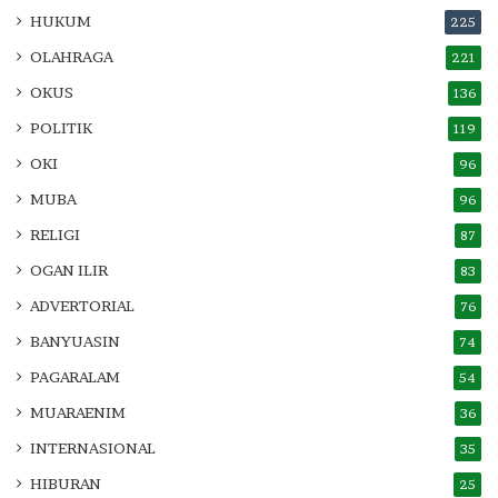
HUKUM
225
OLAHRAGA
221
OKUS
136
POLITIK
119
OKI
96
MUBA
96
RELIGI
87
OGAN ILIR
83
ADVERTORIAL
76
BANYUASIN
74
PAGARALAM
54
MUARAENIM
36
INTERNASIONAL
35
HIBURAN
25