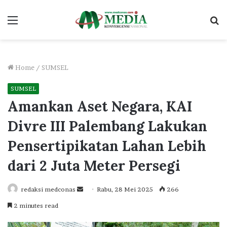
Menu
S
fo
Home
/
SUMSEL
SUMSEL
Amankan Aset Negara, KAI
Divre III Palembang Lakukan
Pensertipikatan Lahan Lebih
dari 2 Juta Meter Persegi
Send
redaksi medconas
Rabu, 28 Mei 2025
266
an
2 minutes read
email