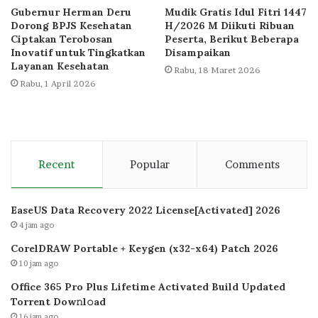
Gubernur Herman Deru
Mudik Gratis Idul Fitri 1447
Dorong BPJS Kesehatan
H/2026 M Diikuti Ribuan
Ciptakan Terobosan
Peserta, Berikut Beberapa
Inovatif untuk Tingkatkan
Disampaikan
Layanan Kesehatan
Rabu, 18 Maret 2026
Rabu, 1 April 2026
Recent
Popular
Comments
EaseUS Data Recovery 2022 License[Activated] 2026
4 jam ago
CorelDRAW Portable + Keygen (x32-x64) Patch 2026
10 jam ago
Office 365 Pro Plus Lifetime Activated Build Updated
Torrent Dow𝚗l𝚘аd
16 jam ago