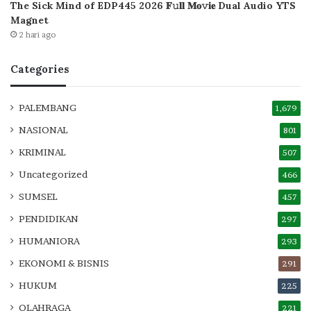
The Sick Mind of EDP445 2026 𝐅𝚞𝐥𝐥 𝐌𝐨𝚟𝐢𝐞 Dual Audio YTS
Magnet
2 hari ago
Categories
PALEMBANG
1,679
NASIONAL
801
KRIMINAL
507
Uncategorized
466
SUMSEL
457
PENDIDIKAN
297
HUMANIORA
293
EKONOMI & BISNIS
291
HUKUM
225
OLAHRAGA
221