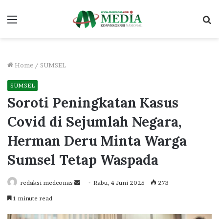
Menu
S
fo
Home
/
SUMSEL
SUMSEL
Soroti Peningkatan Kasus
Covid di Sejumlah Negara,
Herman Deru Minta Warga
Sumsel Tetap Waspada
Send
redaksi medconas
Rabu, 4 Juni 2025
273
an
1 minute read
email