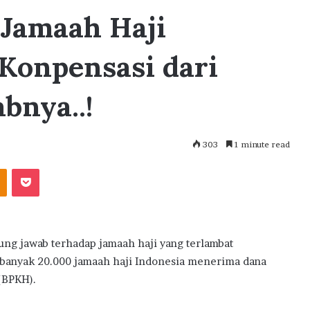
 Jamaah Haji
Konpensasi dari
bnya..!
303
1 minute read
akte
Odnoklassniki
Pocket
g jawab terhadap jamaah haji yang terlambat
banyak 20.000 jamaah haji Indonesia menerima dana
(BPKH).