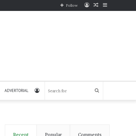
Log
Random
Sidebar
Follow
In
Article
Log
Search
ADVERTORIAL
In
for
Recent
Popular
Comments