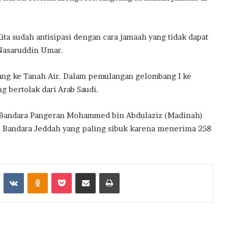
ita sudah antisipasi dengan cara jamaah yang tidak dapat
Nasaruddin Umar.
ang ke Tanah Air. Dalam pemulangan gelombang I ke
g bertolak dari Arab Saudi.
i Bandara Pangeran Mohammed bin Abdulaziz (Madinah)
tu, Bandara Jeddah yang paling sibuk karena menerima 258
st
Reddit
VKontakte
Odnoklassniki
Pocket
Share via Email
Print