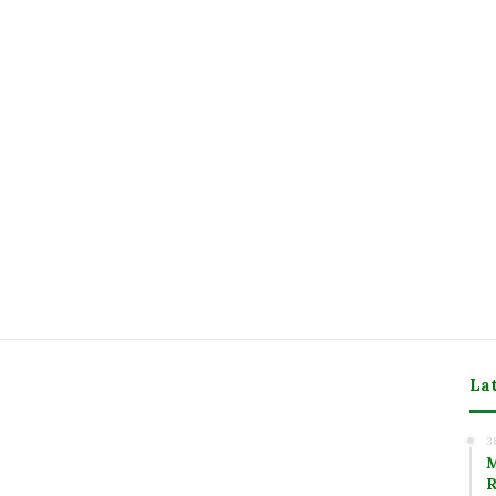
La
m
3
M
R