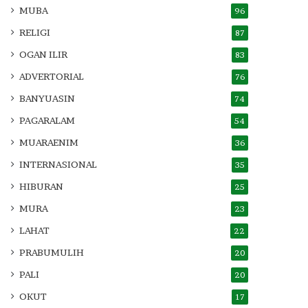
MUBA
96
RELIGI
87
OGAN ILIR
83
ADVERTORIAL
76
BANYUASIN
74
PAGARALAM
54
MUARAENIM
36
INTERNASIONAL
35
HIBURAN
25
MURA
23
LAHAT
22
PRABUMULIH
20
PALI
20
OKUT
17