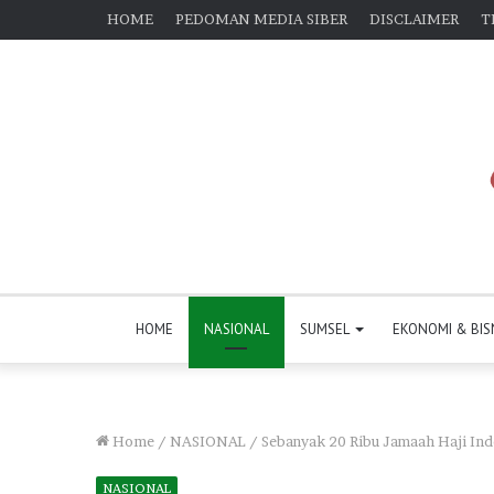
HOME
PEDOMAN MEDIA SIBER
DISCLAIMER
T
HOME
NASIONAL
SUMSEL
EKONOMI & BIS
Home
/
NASIONAL
/
Sebanyak 20 Ribu Jamaah Haji Ind
NASIONAL