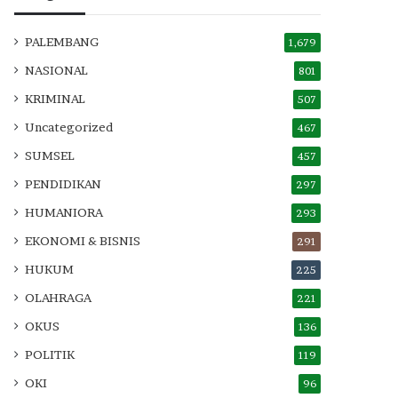
PALEMBANG
1,679
NASIONAL
801
KRIMINAL
507
Uncategorized
467
SUMSEL
457
PENDIDIKAN
297
HUMANIORA
293
EKONOMI & BISNIS
291
HUKUM
225
OLAHRAGA
221
OKUS
136
POLITIK
119
OKI
96