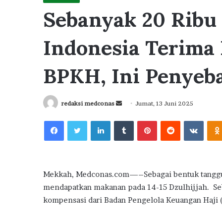
Sebanyak 20 Ribu
Indonesia Terima 
BPKH, Ini Penyeba
Send
redaksi medconas
Jumat, 13 Juni 2025
an
Facebook
Twitter
LinkedIn
Tumblr
Pinterest
Reddit
VKont
email
Mekkah, Medconas.com—–Sebagai bentuk tanggun
mendapatkan makanan pada 14-15 Dzulhijjah. Se
kompensasi dari Badan Pengelola Keuangan Haji 