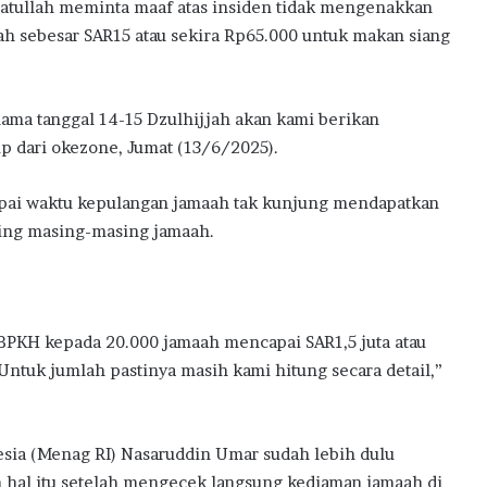
atullah meminta maaf atas insiden tidak mengenakkan
 sebesar SAR15 atau sekira Rp65.000 untuk makan siang
.
ama tanggal 14-15 Dzulhijjah akan kami berikan
ip dari okezone, Jumat (13/6/2025).
ampai waktu kepulangan jamaah tak kunjung mendapatkan
ning masing-masing jamaah.
n BPKH kepada 20.000 jamaah mencapai SAR1,5 juta atau
 Untuk jumlah pastinya masih kami hitung secara detail,”
sia (Menag RI) Nasaruddin Umar sudah lebih dulu
al itu setelah mengecek langsung kediaman jamaah di