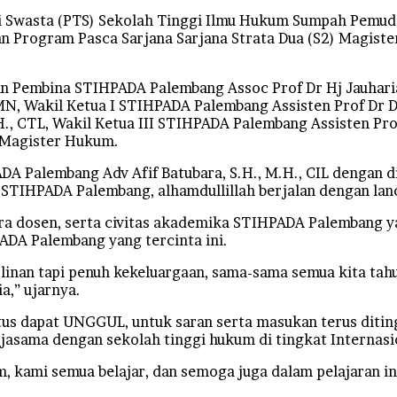
Swasta (PTS) Sekolah Tinggi Ilmu Hukum Sumpah Pemud
an Program Pasca Sarjana Sarjana Strata Dua (S2) Magist
an Pembina STIHPADA Palembang Assoc Prof Dr Hj Jauhari
N, Wakil Ketua I STIHPADA Palembang Assisten Prof Dr Dr
H., CTL, Wakil Ketua III STIHPADA Palembang Assisten Pro
 Magister Hukum.
Palembang Adv Afif Batubara, S.H., M.H., CIL dengan did
i STIHPADA Palembang, alhamdullillah berjalan dengan lan
ara dosen, serta civitas akademika STIHPADA Palembang 
PADA Palembang yang tercinta ini.
iplinan tapi penuh kekeluargaan, sama-sama semua kita ta
a,” ujarnya.
s dapat UNGGUL, untuk saran serta masukan terus diting
jasama dengan sekolah tinggi hukum di tingkat Internasi
, kami semua belajar, dan semoga juga dalam pelajaran in