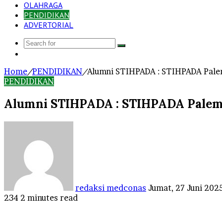
OLAHRAGA
PENDIDIKAN
ADVERTORIAL
Search
Log
for
In
Home
/
PENDIDIKAN
/
Alumni STIHPADA : STIHPADA Palem
PENDIDIKAN
Alumni STIHPADA : STIHPADA Palemb
Send
an
email
redaksi medconas
Jumat, 27 Juni 202
234
2 minutes read
Facebook
Twitter
LinkedIn
Tumblr
Pinterest
Reddit
VKontakte
Odnoklassniki
Pocket