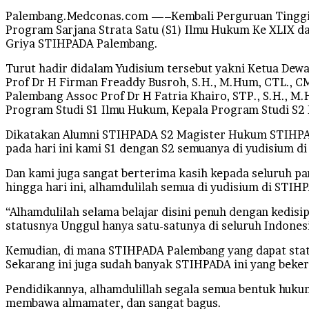
Palembang.Medconas.com —–Kembali Perguruan Tinggi 
Program Sarjana Strata Satu (S1) Ilmu Hukum Ke XLIX d
Griya STIHPADA Palembang.
Turut hadir didalam Yudisium tersebut yakni Ketua Dew
Prof Dr H Firman Freaddy Busroh, S.H., M.Hum, CTL., CM
Palembang Assoc Prof Dr H Fatria Khairo, STP., S.H., M.
Program Studi S1 Ilmu Hukum, Kepala Program Studi S2
Dikatakan Alumni STIHPADA S2 Magister Hukum STIHPADA 
pada hari ini kami S1 dengan S2 semuanya di yudisium d
Dan kami juga sangat berterima kasih kepada seluruh p
hingga hari ini, alhamdulilah semua di yudisium di STIH
“Alhamdulilah selama belajar disini penuh dengan kedis
statusnya Unggul hanya satu-satunya di seluruh Indonesi
Kemudian, di mana STIHPADA Palembang yang dapat statu
Sekarang ini juga sudah banyak STIHPADA ini yang beker
Pendidikannya, alhamdulillah segala semua bentuk hukum
membawa almamater, dan sangat bagus.