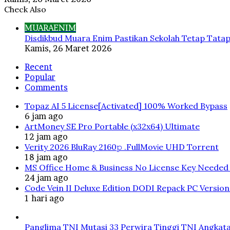
Check Also
Close
MUARAENIM
Disdikbud Muara Enim Pastikan Sekolah Tetap Tata
Kamis, 26 Maret 2026
Recent
Popular
Comments
Topaz AI 5 License[Activated] 100% Worked Bypass
6 jam ago
ArtMoney SE Pro Portable (x32x64) Ultimate
12 jam ago
Verity 2026 BluRay 2160𝚙 .FullMov𝗂e UHD Torrent
18 jam ago
MS Office Home & Business No License Key Needed 
24 jam ago
Code Vein II Deluxe Edition DODI Repack PC Versio
1 hari ago
Panglima TNI Mutasi 33 Perwira Tinggi TNI Angkata