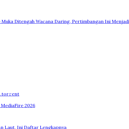
p Muka Ditengah Wacana Daring, Pertimbangan Ini Menjad
.tоr𝚛еnt
n MediaFire 2026
n Laut, Ini Daftar Lengkapnya