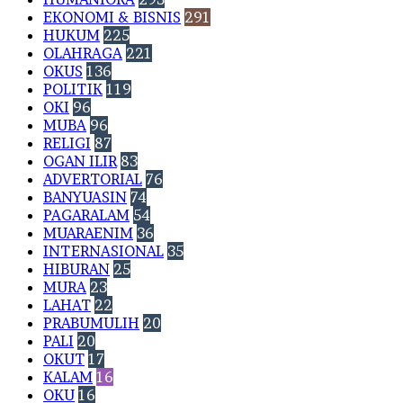
EKONOMI & BISNIS
291
HUKUM
225
OLAHRAGA
221
OKUS
136
POLITIK
119
OKI
96
MUBA
96
RELIGI
87
OGAN ILIR
83
ADVERTORIAL
76
BANYUASIN
74
PAGARALAM
54
MUARAENIM
36
INTERNASIONAL
35
HIBURAN
25
MURA
23
LAHAT
22
PRABUMULIH
20
PALI
20
OKUT
17
KALAM
16
OKU
16