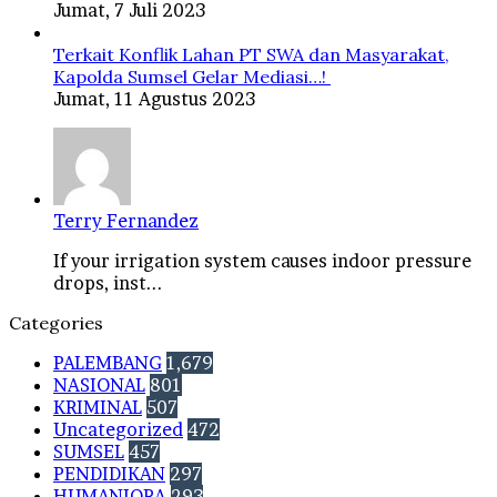
Jumat, 7 Juli 2023
Terkait Konflik Lahan PT SWA dan Masyarakat,
Kapolda Sumsel Gelar Mediasi…!
Jumat, 11 Agustus 2023
Terry Fernandez
If your irrigation system causes indoor pressure
drops, inst...
Categories
PALEMBANG
1,679
NASIONAL
801
KRIMINAL
507
Uncategorized
472
SUMSEL
457
PENDIDIKAN
297
HUMANIORA
293