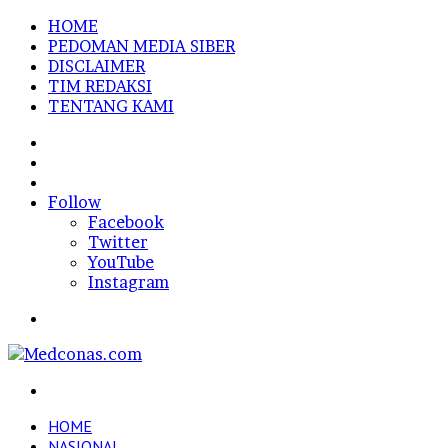
HOME
PEDOMAN MEDIA SIBER
DISCLAIMER
TIM REDAKSI
TENTANG KAMI
Sidebar
Random
Article
Log
In
Follow
Facebook
Twitter
YouTube
Instagram
Menu
Search
for
HOME
NASIONAL