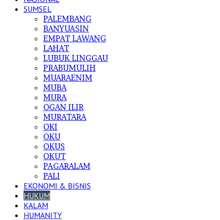
SUMSEL
PALEMBANG
BANYUASIN
EMPAT LAWANG
LAHAT
LUBUK LINGGAU
PRABUMULIH
MUARAENIM
MUBA
MURA
OGAN ILIR
MURATARA
OKI
OKU
OKUS
OKUT
PAGARALAM
PALI
EKONOMI & BISNIS
HUKUM
KALAM
HUMANITY