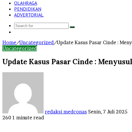
OLAHRAGA
PENDIDIKAN
ADVERTORIAL
Search
Log
for
In
Home
/
Uncategorized
/
Update Kasus Pasar Cinde : Meny
Uncategorized
Update Kasus Pasar Cinde : Menyusul
Send
an
email
redaksi medconas
Senin, 7 Juli 2025
260
1 minute read
Facebook
Twitter
LinkedIn
Tumblr
Pinterest
Reddit
VKontakte
Odnoklassniki
Pocket