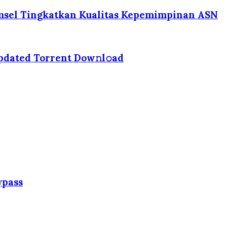
umsel Tingkatkan Kualitas Kepemimpinan ASN
Updated Torrent Dow𝚗l𝚘аd
ypass