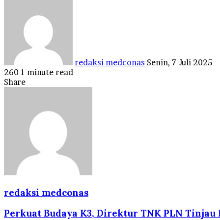
Send
an
email
redaksi medconas
Senin, 7 Juli 2025
260
1 minute read
Facebook
Twitter
LinkedIn
Tumblr
Pinterest
Reddit
VKontakte
Odnoklassniki
Pocket
Share
Facebook
Twitter
LinkedIn
Tumblr
Pinterest
Reddit
VKontakte
Odnoklassniki
Pocket
Share
Print
via
Email
redaksi medconas
Perkuat Budaya K3, Direktur TNK PLN Tinjau