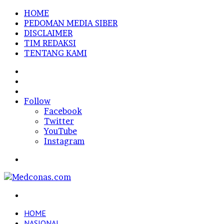
HOME
PEDOMAN MEDIA SIBER
DISCLAIMER
TIM REDAKSI
TENTANG KAMI
Sidebar
Random
Article
Log
In
Follow
Facebook
Twitter
YouTube
Instagram
Menu
Search
for
HOME
NASIONAL