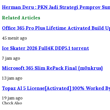
Herman Deru : PKN Jadi Strategi Pemprov S
Related Articles
Office 365 Pro Plus Lifetime Activated Build 
45 menit ago
Ice Skater 2026 Full4K DDP5.1 torrent
7 jam ago
Microsoft 365 Slim RePack Final {m0nkrus}
13 jam ago
Topaz AI 5 License[Activated] 100% Worked B
19 jam ago
Check Also
Close