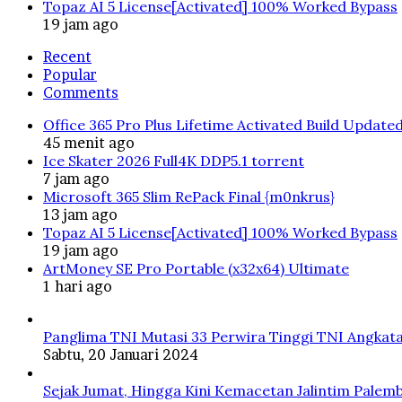
Topaz AI 5 License[Activated] 100% Worked Bypass
19 jam ago
Recent
Popular
Comments
Office 365 Pro Plus Lifetime Activated Build Update
45 menit ago
Ice Skater 2026 Full4K DDP5.1 torrent
7 jam ago
Microsoft 365 Slim RePack Final {m0nkrus}
13 jam ago
Topaz AI 5 License[Activated] 100% Worked Bypass
19 jam ago
ArtMoney SE Pro Portable (x32x64) Ultimate
1 hari ago
Panglima TNI Mutasi 33 Perwira Tinggi TNI Angkata
Sabtu, 20 Januari 2024
Sejak Jumat, Hingga Kini Kemacetan Jalintim Palem