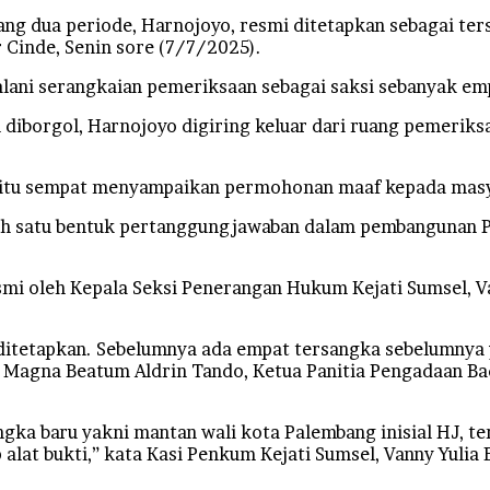
dua periode, Harnojoyo, resmi ditetapkan sebagai tersa
Cinde, Senin sore (7/7/2025).
ani serangkaian pemeriksaan sebagai saksi sebanyak empa
iborgol, Harnojoyo digiring keluar dari ruang pemeriksa
un itu sempat menyampaikan permohonan maaf kepada mas
 salah satu bentuk pertanggungjawaban dalam pembanguna
i oleh Kepala Seksi Penerangan Hukum Kejati Sumsel, Va
ditetapkan. Sebelumnya ada empat tersangka sebelumnya 
 Magna Beatum Aldrin Tando, Ketua Panitia Pengadaan B
angka baru yakni mantan wali kota Palembang inisial HJ, t
lat bukti,” kata Kasi Penkum Kejati Sumsel, Vanny Yulia E