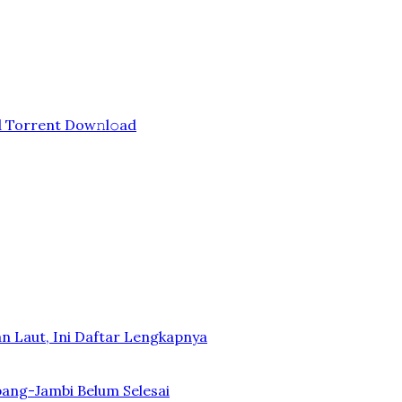
d Torrent Dow𝚗l𝚘аd
n Laut, Ini Daftar Lengkapnya
bang-Jambi Belum Selesai