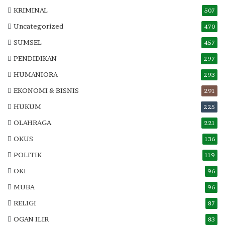
KRIMINAL
507
Uncategorized
470
SUMSEL
457
PENDIDIKAN
297
HUMANIORA
293
EKONOMI & BISNIS
291
HUKUM
225
OLAHRAGA
221
OKUS
136
POLITIK
119
OKI
96
MUBA
96
RELIGI
87
OGAN ILIR
83