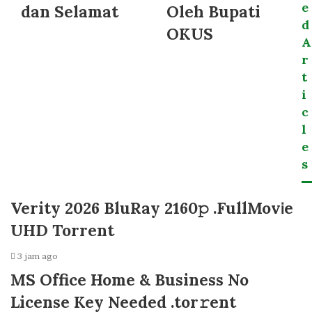
e
dan Selamat
Oleh Bupati
d
OKUS
A
r
t
i
c
l
e
s
Verity 2026 BluRay 2160𝚙 .FullMov𝗂e
UHD Torrent
3 jam ago
MS Office Home & Business No
License Key Needed .tоr𝚛еnt