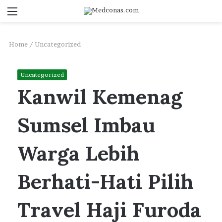
Menu
S
fo
Home
/
Uncategorized
Uncategorized
Kanwil Kemenag
Sumsel Imbau
Warga Lebih
Berhati-Hati Pilih
Travel Haji Furoda