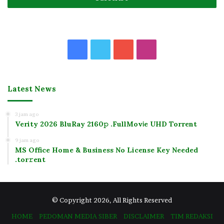
Facebook
Twitter
YouTube
Instagram
Latest News
3 jam ago
Verity 2026 BluRay 2160𝚙 .FullMov𝗂e UHD Torrent
9 jam ago
MS Office Home & Business No License Key Needed
.tоr𝚛еnt
© Copyright 2026, All Rights Reserved
HOME
PEDOMAN MEDIA SIBER
DISCLAIMER
TIM REDAKSI