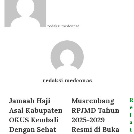
email
redaksi medconas
redaksi medconas
Jamaah Haji
Musrenbang
R
e
Asal Kabupaten
RPJMD Tahun
l
OKUS Kembali
2025-2029
a
Dengan Sehat
Resmi di Buka
t