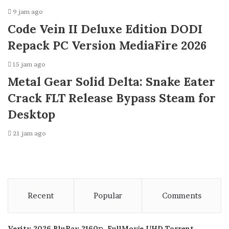
9 jam ago
Code Vein II Deluxe Edition DODI
Repack PC Version MediaFire 2026
15 jam ago
Metal Gear Solid Delta: Snake Eater
Crack FLT Release Bypass Steam for
Desktop
21 jam ago
Recent
Popular
Comments
Verity 2026 BluRay 2160𝚙 .FullMov𝗂e UHD Torrent