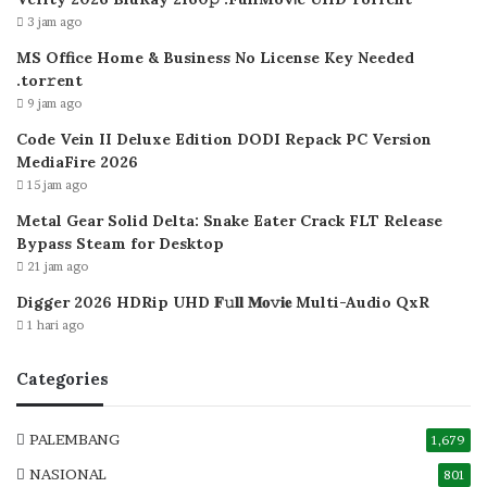
3 jam ago
MS Office Home & Business No License Key Needed
.tоr𝚛еnt
9 jam ago
Code Vein II Deluxe Edition DODI Repack PC Version
MediaFire 2026
15 jam ago
Metal Gear Solid Delta: Snake Eater Crack FLT Release
Bypass Steam for Desktop
21 jam ago
Digger 2026 HDRip UHD 𝐅𝚞𝐥𝐥 𝐌𝐨𝚟𝐢𝐞 Multi-Audio QxR
1 hari ago
Categories
PALEMBANG
1,679
NASIONAL
801