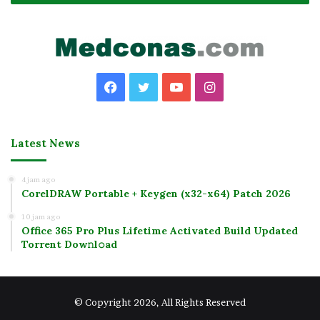
Facebook
Twitter
YouTube
Instagram
Latest News
4 jam ago
CorelDRAW Portable + Keygen (x32-x64) Patch 2026
10 jam ago
Office 365 Pro Plus Lifetime Activated Build Updated
Torrent Dow𝚗l𝚘аd
© Copyright 2026, All Rights Reserved