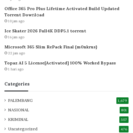
Office 365 Pro Plus Lifetime Activated Build Updated
Torrent Dow𝚗l𝚘аd
10 jam ago
Ice Skater 2026 Full4K DDP5.1 torrent
16 jam ago
Microsoft 365 Slim RePack Final {m0nkrus}
22 jam ago
Topaz AI 5 License[Activated] 100% Worked Bypass
1 hari ago
Categories
PALEMBANG
1,679
NASIONAL
801
KRIMINAL
507
Uncategorized
476