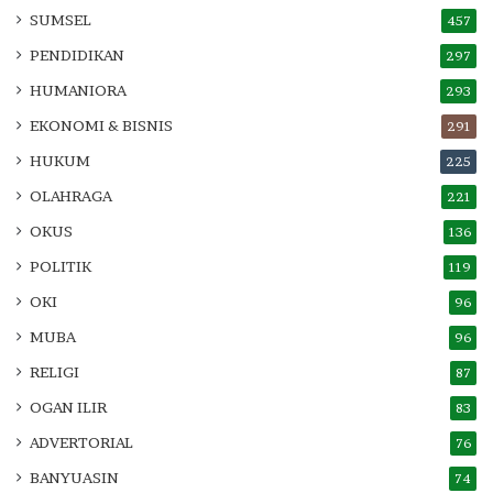
SUMSEL
457
PENDIDIKAN
297
HUMANIORA
293
EKONOMI & BISNIS
291
HUKUM
225
OLAHRAGA
221
OKUS
136
POLITIK
119
OKI
96
MUBA
96
RELIGI
87
OGAN ILIR
83
ADVERTORIAL
76
BANYUASIN
74