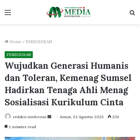
Menu
S
fo
Home
/
PENDIDIKAN
PENDIDIKAN
Wujudkan Generasi Humanis
dan Toleran, Kemenag Sumsel
Hadirkan Tenaga Ahli Menag
Sosialisasi Kurikulum Cinta
Send
redaksi medconas
Jumat, 22 Agustus 2025
236
an
2 minutes read
email