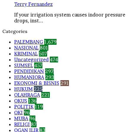
Terry Fernandez
If your irrigation system causes indoor pressure
drops, inst...
Categories
PALEMBANG
1,679
NASIONAL
801
KRIMINAL
507
Uncategorized
474
SUMSEL
457
PENDIDIKAN
297
HUMANIORA
293
EKONOMI & BISNIS
291
HUKUM
225
OLAHRAGA
221
OKUS
136
POLITIK
119
OKI
96
MUBA
96
RELIGI
87
OGAN ILIR
83