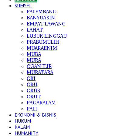
SUMSEL
PALEMBANG
BANYUASIN
EMPAT LAWANG
LAHAT
LUBUK LINGGAU
PRABUMULIH
MUARAENIM
MUBA
MURA
OGAN ILIR
MURATARA
OKI
OKU
OKUS
OKUT
PAGARALAM
PALI
EKONOMI & BISNIS
HUKUM
KALAM
HUMANITY