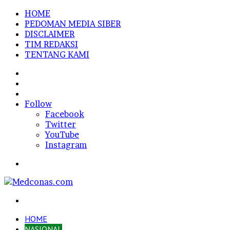
HOME
PEDOMAN MEDIA SIBER
DISCLAIMER
TIM REDAKSI
TENTANG KAMI
Sidebar
Random
Article
Log
In
Follow
Facebook
Twitter
YouTube
Instagram
Menu
Search
for
HOME
NASIONAL