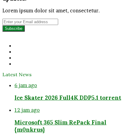
Lorem ipsum dolor sit amet, consectetur.
Enter
your
Email
address
Facebook
Twitter
YouTube
Instagram
Latest News
6 jam ago
Ice Skater 2026 Full4K DDP5.1 torrent
12 jam ago
Microsoft 365 Slim RePack Final
{m0nkrus}