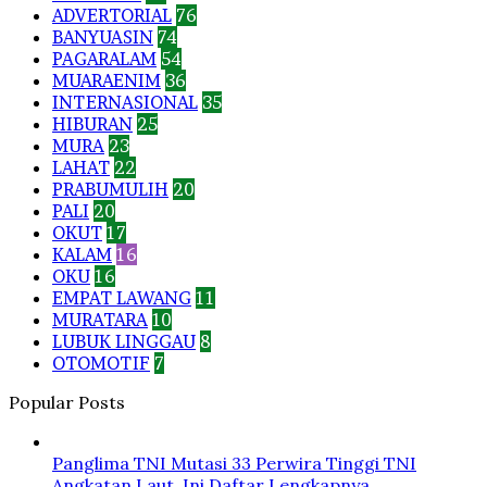
ADVERTORIAL
76
BANYUASIN
74
PAGARALAM
54
MUARAENIM
36
INTERNASIONAL
35
HIBURAN
25
MURA
23
LAHAT
22
PRABUMULIH
20
PALI
20
OKUT
17
KALAM
16
OKU
16
EMPAT LAWANG
11
MURATARA
10
LUBUK LINGGAU
8
OTOMOTIF
7
Popular Posts
Panglima TNI Mutasi 33 Perwira Tinggi TNI
Angkatan Laut, Ini Daftar Lengkapnya