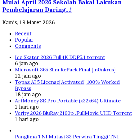
Mulai April 2026 Sekolah Bakal Lakukan
Pembelajaran Daring…!
Kamis, 19 Maret 2026
Recent
Popular
Comments
Ice Skater 2026 Full4K DDP5.1 torrent
6 jam ago
Microsoft 365 Slim RePack Final {m0nkrus}
12 jam ago
Topaz AI 5 License[Activated] 100% Worked
Bypass
18 jam ago
ArtMoney SE Pro Portable (x32x64) Ultimate
1 hari ago
Verity 2026 BluRay 2160𝚙 .FullMov𝗂e UHD Torrent
1 hari ago
Panglima TNI Mutasi 33 Perwira Tinggi TNI