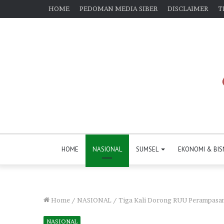
HOME
PEDOMAN MEDIA SIBER
DISCLAIMER
T
HOME
NASIONAL
SUMSEL
EKONOMI & BIS
Home
/
NASIONAL
/
Tiga Kali Dorong RUU Perampasan
NASIONAL