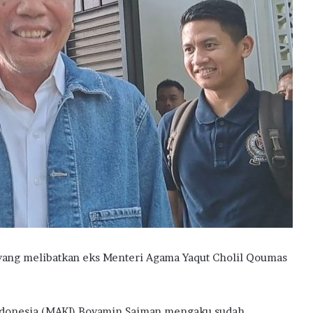
yang melibatkan eks Menteri Agama Yaqut Cholil Qoumas
Indonesia (MAKI) Boyamin Saiman mengaku sudah