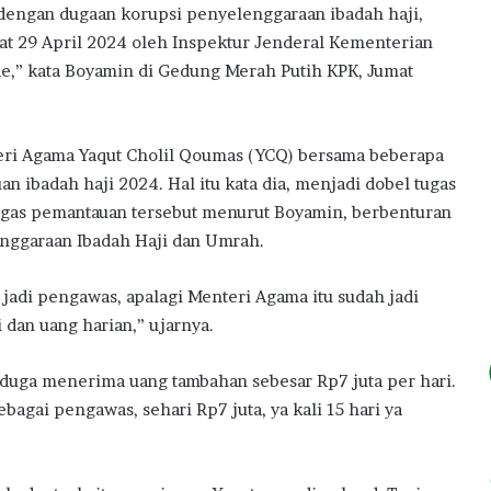
 dengan dugaan korupsi penyelenggaraan ibadah haji,
uat 29 April 2024 oleh Inspektur Jenderal Kementerian
ode,” kata Boyamin di Gedung Merah Putih KPK, Jumat
eri Agama Yaqut Cholil Qoumas (YCQ) bersama beberapa
 ibadah haji 2024. Hal itu kata dia, menjadi dobel tugas
Tugas pemantauan tersebut menurut Boyamin, berbenturan
nggaraan Ibadah Haji dan Umrah.
jadi pengawas, apalagi Menteri Agama itu sudah jadi
 dan uang harian,” ujarnya.
diduga menerima uang tambahan sebesar Rp7 juta per hari.
bagai pengawas, sehari Rp7 juta, ya kali 15 hari ya