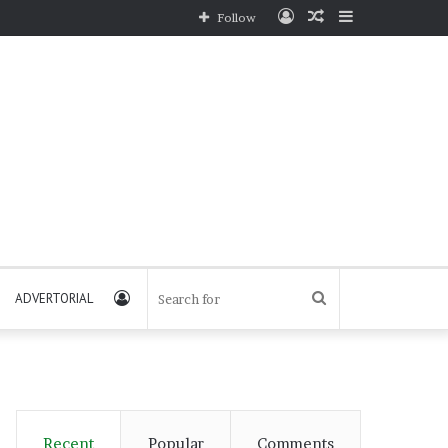
Log
Random
Sidebar
Follow
In
Article
Log
Search
ADVERTORIAL
In
for
Recent
Popular
Comments