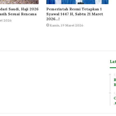
dari Saudi, Haji 2026
Pemerintah Resmi Tetapkan 1
sih Sesuai Rencana
Syawal 1447 H, Sabtu 21 Maret
2026…!
et 2026
Kamis, 19 Maret 2026
La
m
5
R
R
5
O
.