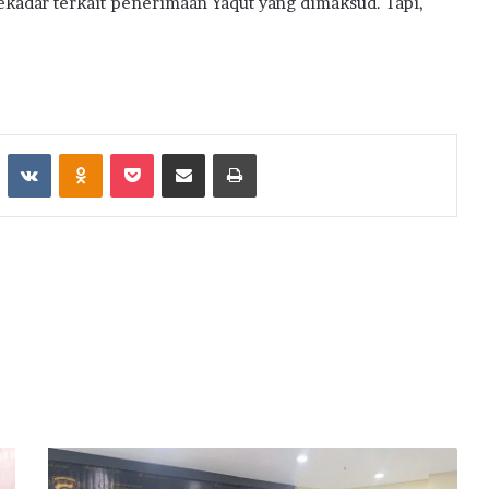
kadar terkait penerimaan Yaqut yang dimaksud. Tapi,
st
Reddit
VKontakte
Odnoklassniki
Pocket
Share via Email
Print