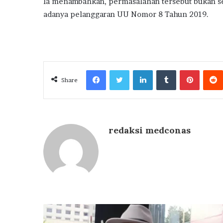
Ia menambahkan, permasalahan tersebut bukan se
adanya pelanggaran UU Nomor 8 Tahun 2019.
Facebook
Twitter
LinkedIn
Tumblr
Pintere
Share
redaksi medconas