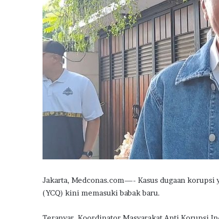
Jakarta, Medconas.com—- Kasus dugaan korupsi 
(YCQ) kini memasuki babak baru.
Teranyar, Koordinator Masyarakat Anti Korupsi 