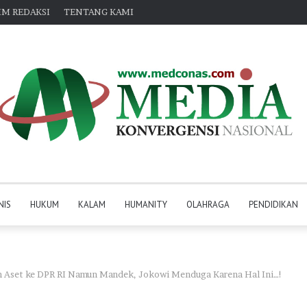
IM REDAKSI
TENTANG KAMI
NIS
HUKUM
KALAM
HUMANITY
OLAHRAGA
PENDIDIKAN
 Aset ke DPR RI Namun Mandek, Jokowi Menduga Karena Hal Ini…!