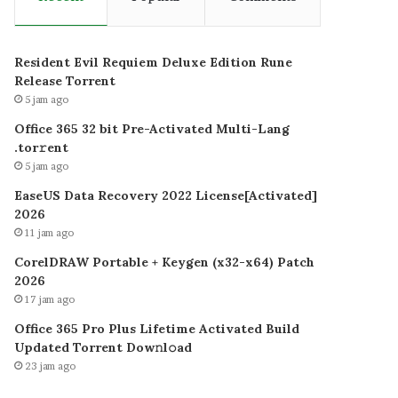
Resident Evil Requiem Deluxe Edition Rune
Release Torrent
5 jam ago
Office 365 32 bit Pre-Activated Multi-Lang
.tоr𝚛еnt
5 jam ago
EaseUS Data Recovery 2022 License[Activated]
2026
11 jam ago
CorelDRAW Portable + Keygen (x32-x64) Patch
2026
17 jam ago
Office 365 Pro Plus Lifetime Activated Build
Updated Torrent Dow𝚗l𝚘аd
23 jam ago