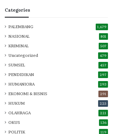
Categories
PALEMBANG
1,679
NASIONAL
801
KRIMINAL
507
Uncategorized
479
SUMSEL
457
PENDIDIKAN
297
HUMANIORA
293
EKONOMI & BISNIS
291
HUKUM
225
OLAHRAGA
221
OKUS
136
POLITIK
119