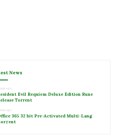
test News
 jam ago
esident Evil Requiem Deluxe Edition Rune
elease Torrent
 jam ago
ffice 365 32 bit Pre-Activated Multi-Lang
tоr𝚛еnt