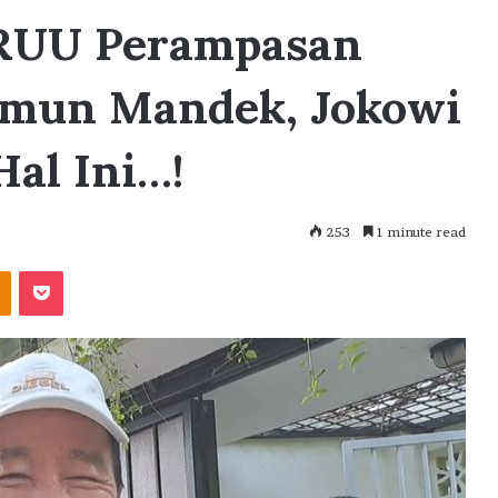
 RUU Perampasan
amun Mandek, Jokowi
al Ini…!
253
1 minute read
akte
Odnoklassniki
Pocket