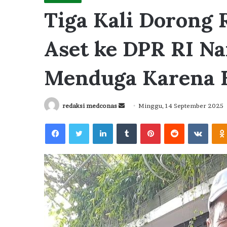
Tiga Kali Dorong
Aset ke DPR RI N
Menduga Karena H
Send
redaksi medconas
Minggu, 14 September 2025
an
Facebook
Twitter
LinkedIn
Tumblr
Pinterest
Reddit
VKont
email