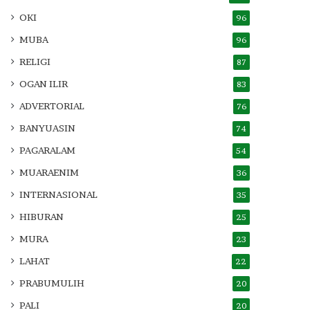
OKI
96
MUBA
96
RELIGI
87
OGAN ILIR
83
ADVERTORIAL
76
BANYUASIN
74
PAGARALAM
54
MUARAENIM
36
INTERNASIONAL
35
HIBURAN
25
MURA
23
LAHAT
22
PRABUMULIH
20
PALI
20