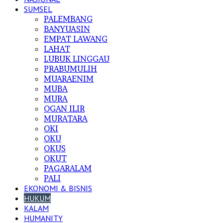
SUMSEL
PALEMBANG
BANYUASIN
EMPAT LAWANG
LAHAT
LUBUK LINGGAU
PRABUMULIH
MUARAENIM
MUBA
MURA
OGAN ILIR
MURATARA
OKI
OKU
OKUS
OKUT
PAGARALAM
PALI
EKONOMI & BISNIS
HUKUM
KALAM
HUMANITY