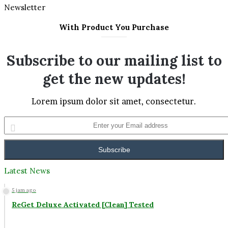
Newsletter
With Product You Purchase
Subscribe to our mailing list to
get the new updates!
Lorem ipsum dolor sit amet, consectetur.
Enter
your
Email
address
Latest News
Facebook
Twitter
YouTube
Instagram
5 jam ago
ReGet Deluxe Activated [Clean] Tested