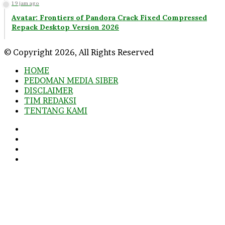
19 jam ago
Avatar: Frontiers of Pandora Crack Fixed Compressed
Repack Desktop Version 2026
© Copyright 2026, All Rights Reserved
HOME
PEDOMAN MEDIA SIBER
DISCLAIMER
TIM REDAKSI
TENTANG KAMI
Facebook
Twitter
YouTube
Instagram
Facebook
Twitter
WhatsApp
Telegram
Viber
Back
to
top
button