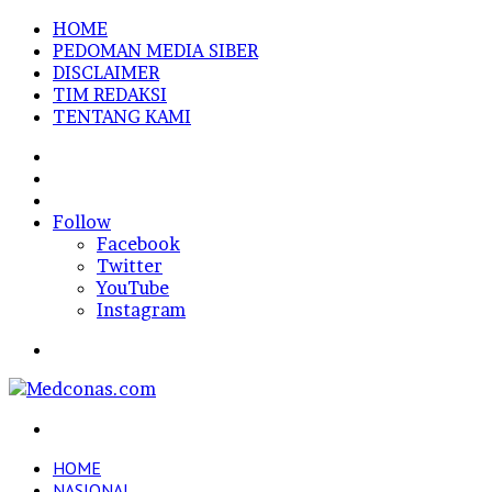
HOME
PEDOMAN MEDIA SIBER
DISCLAIMER
TIM REDAKSI
TENTANG KAMI
Sidebar
Random
Article
Log
In
Follow
Facebook
Twitter
YouTube
Instagram
Menu
Search
for
HOME
NASIONAL