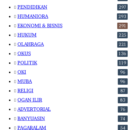
PENDIDIKAN
297
HUMANIORA
293
EKONOMI & BISNIS
291
HUKUM
225
OLAHRAGA
221
OKUS
136
POLITIK
119
OKI
96
MUBA
96
RELIGI
87
OGAN ILIR
83
ADVERTORIAL
76
BANYUASIN
74
PAGARALAM
54