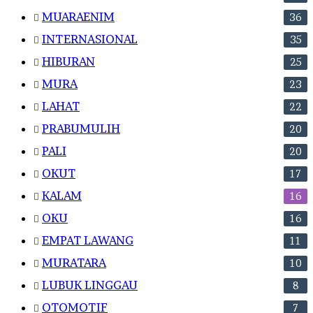
MUARAENIM
36
INTERNASIONAL
35
HIBURAN
25
MURA
23
LAHAT
22
PRABUMULIH
20
PALI
20
OKUT
17
KALAM
16
OKU
16
EMPAT LAWANG
11
MURATARA
10
LUBUK LINGGAU
8
OTOMOTIF
7