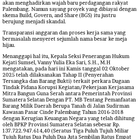
akan menghadirkan wajah baru perdagangan rakyat
Palembang. Namun sayang proyek yang dibiayai dengan
skema Build, Govern, and Share (BGS) itu justru
berujung menjadi skandal.
Transparansi anggaran dan proses kerja sama yang
bermasalah menyeret sejumlah nama besar ke meja
hijau.
Menanggapi hal itu, Kepala Seksi Penerangan Hukum
Kejati Sumsel, Vanny Yulia Eka Sari, S.H., M.H
mengatakan, pada hari ini Kamis tanggal 02 Oktober
2025 telah dilaksanakan Tahap II (Penyerahan
Tersangka dan Barang Bukti) terkait perkara Dugaan
Tindak Pidana Korupsi Kegiatan/Pekerjaan Kerjasama
Mitra Bangun Guna Serah antara Pemerintah Provinsi
Sumatera Selatan Dengan PT. MB Tentang Pemanfaatan
Barang Milik Daerah Berupa Tanah di Jalan Sudirman
Kawasan Pasar Cinde Palembang Tahun 2016-2018
dengan Kerugian Keuangan Negara yang telah dihitung
oleh BPKP Provinsi Sumatera Selatan sebesar Rp.
137.722.947.614,40 (Seratus Tiga Puluh Tujuh Miliar
Tujuh Ratus Dua Puluh Dua Juta Sembilan Ratus Empat