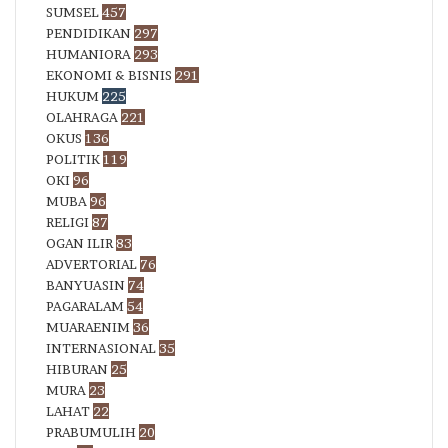
SUMSEL
457
PENDIDIKAN
297
HUMANIORA
293
EKONOMI & BISNIS
291
HUKUM
225
OLAHRAGA
221
OKUS
136
POLITIK
119
OKI
96
MUBA
96
RELIGI
87
OGAN ILIR
83
ADVERTORIAL
76
BANYUASIN
74
PAGARALAM
54
MUARAENIM
36
INTERNASIONAL
35
HIBURAN
25
MURA
23
LAHAT
22
PRABUMULIH
20