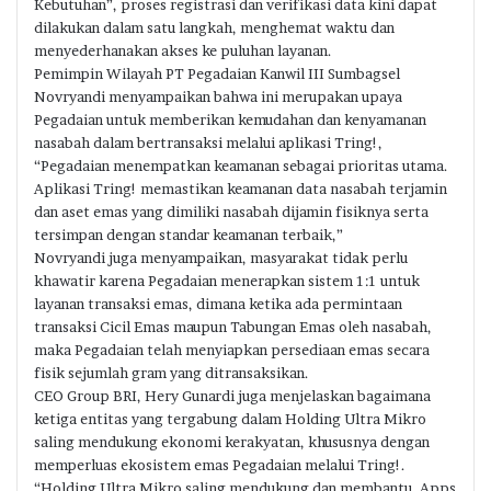
Kebutuhan”, proses registrasi dan verifikasi data kini dapat
dilakukan dalam satu langkah, menghemat waktu dan
menyederhanakan akses ke puluhan layanan.
Pemimpin Wilayah PT Pegadaian Kanwil III Sumbagsel
Novryandi menyampaikan bahwa ini merupakan upaya
Pegadaian untuk memberikan kemudahan dan kenyamanan
nasabah dalam bertransaksi melalui aplikasi Tring!,
“Pegadaian menempatkan keamanan sebagai prioritas utama.
Aplikasi Tring! memastikan keamanan data nasabah terjamin
dan aset emas yang dimiliki nasabah dijamin fisiknya serta
tersimpan dengan standar keamanan terbaik,”
Novryandi juga menyampaikan, masyarakat tidak perlu
khawatir karena Pegadaian menerapkan sistem 1:1 untuk
layanan transaksi emas, dimana ketika ada permintaan
transaksi Cicil Emas maupun Tabungan Emas oleh nasabah,
maka Pegadaian telah menyiapkan persediaan emas secara
fisik sejumlah gram yang ditransaksikan.
CEO Group BRI, Hery Gunardi juga menjelaskan bagaimana
ketiga entitas yang tergabung dalam Holding Ultra Mikro
saling mendukung ekonomi kerakyatan, khususnya dengan
memperluas ekosistem emas Pegadaian melalui Tring!.
“Holding Ultra Mikro saling mendukung dan membantu. Apps