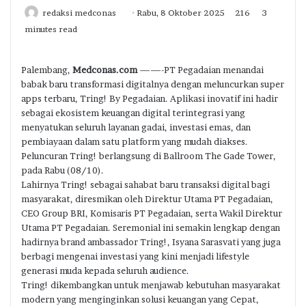
Send
redaksi medconas
Rabu, 8 Oktober 2025
216
3
an
minutes read
email
Palembang,
Medconas.com
——-PT Pegadaian menandai
babak baru transformasi digitalnya dengan meluncurkan super
apps terbaru, Tring! By Pegadaian. Aplikasi inovatif ini hadir
sebagai ekosistem keuangan digital terintegrasi yang
menyatukan seluruh layanan gadai, investasi emas, dan
pembiayaan dalam satu platform yang mudah diakses.
Peluncuran Tring! berlangsung di Ballroom The Gade Tower,
pada Rabu (08/10).
Lahirnya Tring! sebagai sahabat baru transaksi digital bagi
masyarakat, diresmikan oleh Direktur Utama PT Pegadaian,
CEO Group BRI, Komisaris PT Pegadaian, serta Wakil Direktur
Utama PT Pegadaian. Seremonial ini semakin lengkap dengan
hadirnya brand ambassador Tring!, Isyana Sarasvati yang juga
berbagi mengenai investasi yang kini menjadi lifestyle
generasi muda kepada seluruh audience.
Tring! dikembangkan untuk menjawab kebutuhan masyarakat
modern yang menginginkan solusi keuangan yang Cepat,