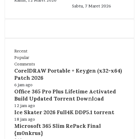
Kamis, 12 Maret 2026
Sabtu, 7 Maret 2026
Recent
Popular
Comments
CorelDRAW Portable + Keygen (x32-x64)
Patch 2026
6 jam ago
Office 365 Pro Plus Lifetime Activated
Build Updated Torrent Dow𝚗l𝚘аd
12 jam ago
Ice Skater 2026 Full4K DDP5.1 torrent
18 jam ago
Microsoft 365 Slim RePack Final
{m0nkrus}