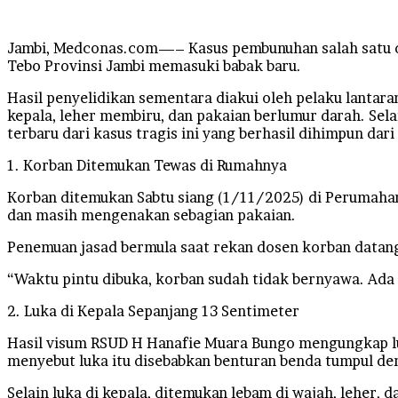
Facebook
Twitter
LinkedIn
Tumblr
Pinterest
Reddit
VKontakte
Odnoklassniki
Pocket
Jambi, Medconas.com—– Kasus pembunuhan salah satu dos
Tebo Provinsi Jambi memasuki babak baru.
Hasil penyelidikan sementara diakui oleh pelaku lantar
kepala, leher membiru, dan pakaian berlumur darah. Sela
terbaru dari kasus tragis ini yang berhasil dihimpun dari
1. Korban Ditemukan Tewas di Rumahnya
Korban ditemukan Sabtu siang (1/11/2025) di Perumahan
dan masih mengenakan sebagian pakaian.
Penemuan jasad bermula saat rekan dosen korban datang
“Waktu pintu dibuka, korban sudah tidak bernyawa. Ada
2. Luka di Kepala Sepanjang 13 Sentimeter
Hasil visum RSUD H Hanafie Muara Bungo mengungkap luk
menyebut luka itu disebabkan benturan benda tumpul de
Selain luka di kepala, ditemukan lebam di wajah, leher