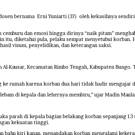
en bernama Erni Yuniarti (37) oleh kekasihnya sendiri 
an cemburu dan emosi hingga dirinya “naik pitam” mengha
in itu, diketahui pula, pelaku sempat menyetubui korban. 
 hasil visum, penyelidikan, dan keterangan saksi.
 Al-Kausar, Kecamatan Rimbo Tengah, Kabupaten Bungo. Tu
 ke rumah karena korban dua hari tidak hadir mengajar 
 lebam di kepala dan lehernya membiru,” ujar Madin Maul
a parah di kepala bagian belakang korban sepanjang 13 s
ngan kekuatan tinggi.
, dan bahu kiri kanan, menandakan korban mengalami keker