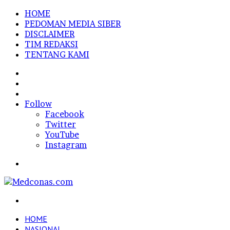
HOME
PEDOMAN MEDIA SIBER
DISCLAIMER
TIM REDAKSI
TENTANG KAMI
Sidebar
Random
Article
Log
In
Follow
Facebook
Twitter
YouTube
Instagram
Menu
Search
for
HOME
NASIONAL