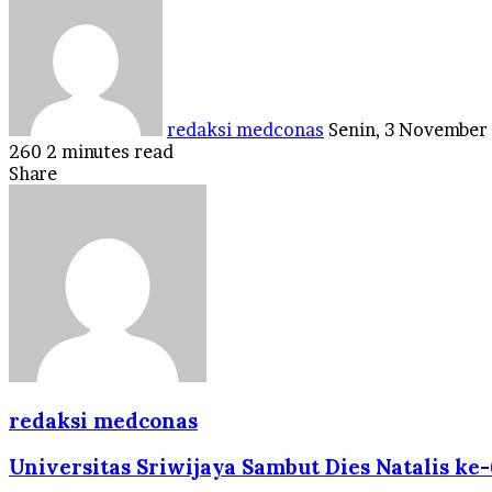
an
email
redaksi medconas
Senin, 3 November
260
2 minutes read
Facebook
Twitter
LinkedIn
Tumblr
Pinterest
Reddit
VKontakte
Odnoklassniki
Pocket
Share
Facebook
Twitter
LinkedIn
Tumblr
Pinterest
Reddit
VKontakte
Odnoklassniki
Pocket
Share
Print
via
Email
redaksi medconas
Universitas Sriwijaya Sambut Dies Natalis ke