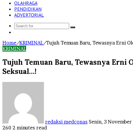
OLAHRAGA
PENDIDIKAN
ADVERTORIAL
Search
Log
for
In
Home
/
KRIMINAL
/
Tujuh Temuan Baru, Tewasnya Erni Ol
KRIMINAL
Tujuh Temuan Baru, Tewasnya Erni O
Seksual…!
Send
an
email
redaksi medconas
Senin, 3 November
260
2 minutes read