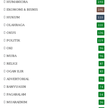
HUMANIORA
293
EKONOMI & BISNIS
291
HUKUM
225
OLAHRAGA
221
OKUS
136
POLITIK
119
OKI
96
MUBA
96
RELIGI
87
OGAN ILIR
83
ADVERTORIAL
76
BANYUASIN
74
PAGARALAM
54
MUARAENIM
36