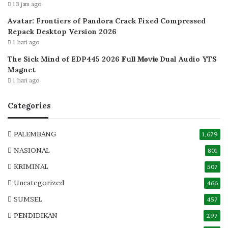
13 jam ago
Avatar: Frontiers of Pandora Crack Fixed Compressed
Repack Desktop Version 2026
1 hari ago
The Sick Mind of EDP445 2026 𝐅𝚞𝐥𝐥 𝐌𝐨𝚟𝐢𝐞 Dual Audio YTS
Magnet
1 hari ago
Categories
PALEMBANG
1,679
NASIONAL
801
KRIMINAL
507
Uncategorized
466
SUMSEL
457
PENDIDIKAN
297