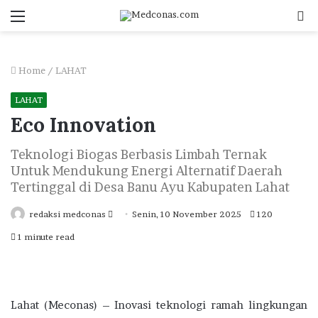
Menu
S
fo
Home
/
LAHAT
LAHAT
Eco Innovation
Teknologi Biogas Berbasis Limbah Ternak
Untuk Mendukung Energi Alternatif Daerah
Tertinggal di Desa Banu Ayu Kabupaten Lahat
Send
redaksi medconas
Senin, 10 November 2025
120
an
1 minute read
email
Lahat (Meconas) – Inovasi teknologi ramah lingkungan