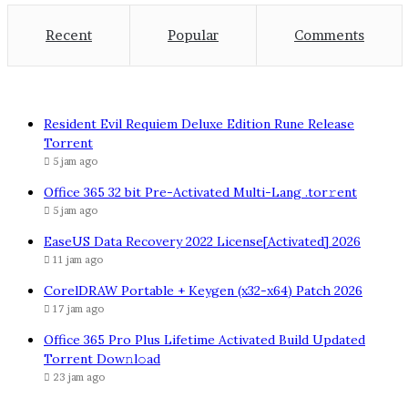
Recent
Popular
Comments
Resident Evil Requiem Deluxe Edition Rune Release
Torrent
5 jam ago
Office 365 32 bit Pre-Activated Multi-Lang .tоr𝚛еnt
5 jam ago
EaseUS Data Recovery 2022 License[Activated] 2026
11 jam ago
CorelDRAW Portable + Keygen (x32-x64) Patch 2026
17 jam ago
Office 365 Pro Plus Lifetime Activated Build Updated
Torrent Dow𝚗l𝚘аd
23 jam ago