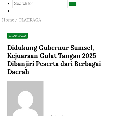
Search
Log
for
In
Home
/
OLAHRAGA
OLAHRAGA
Didukung Gubernur Sumsel,
Kejuaraan Gulat Tangan 2025
Dibanjiri Peserta dari Berbagai
Daerah
Send
an
email