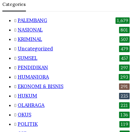
Categories
PALEMBANG
1,679
NASIONAL
801
KRIMINAL
507
Uncategorized
479
SUMSEL
457
PENDIDIKAN
297
HUMANIORA
293
EKONOMI & BISNIS
291
HUKUM
225
OLAHRAGA
221
OKUS
136
POLITIK
119