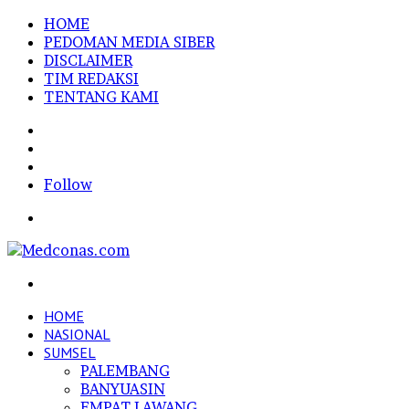
HOME
PEDOMAN MEDIA SIBER
DISCLAIMER
TIM REDAKSI
TENTANG KAMI
Sidebar
Random
Article
Log
In
Follow
Menu
Search
for
HOME
NASIONAL
SUMSEL
PALEMBANG
BANYUASIN
EMPAT LAWANG