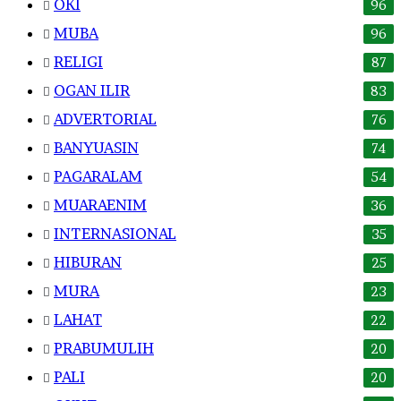
OKI
96
MUBA
96
RELIGI
87
OGAN ILIR
83
ADVERTORIAL
76
BANYUASIN
74
PAGARALAM
54
MUARAENIM
36
INTERNASIONAL
35
HIBURAN
25
MURA
23
LAHAT
22
PRABUMULIH
20
PALI
20