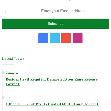
Enter
your
Email
address
Facebook
Twitter
YouTube
Instagram
Latest News
5 jam ago
Resident Evil Requiem Deluxe Edition Rune Release
Torrent
5 jam ago
Office 365 32 bit Pre-Activated Multi-Lang .tоr𝚛еnt