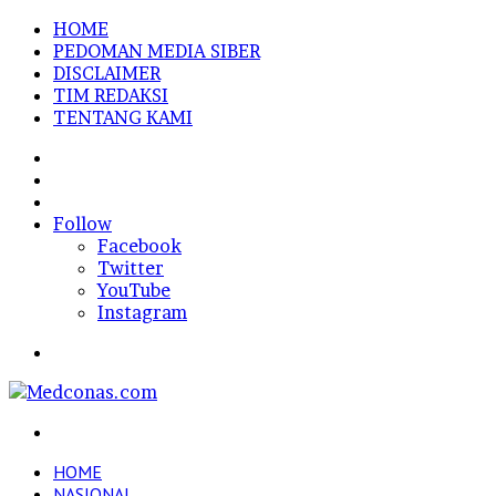
HOME
PEDOMAN MEDIA SIBER
DISCLAIMER
TIM REDAKSI
TENTANG KAMI
Sidebar
Random
Article
Log
In
Follow
Facebook
Twitter
YouTube
Instagram
Menu
Search
for
HOME
NASIONAL