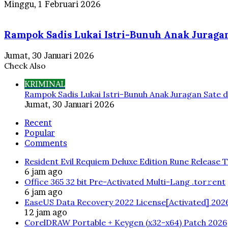
Minggu, 1 Februari 2026
Rampok Sadis Lukai Istri-Bunuh Anak Juragan
Jumat, 30 Januari 2026
Check Also
Close
KRIMINAL
Rampok Sadis Lukai Istri-Bunuh Anak Juragan Sate d
Jumat, 30 Januari 2026
Recent
Popular
Comments
Resident Evil Requiem Deluxe Edition Rune Release 
6 jam ago
Office 365 32 bit Pre-Activated Multi-Lang .tоr𝚛еnt
6 jam ago
EaseUS Data Recovery 2022 License[Activated] 202
12 jam ago
CorelDRAW Portable + Keygen (x32-x64) Patch 2026