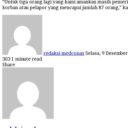
“Untuk tiga orang lagi yang kami amankan masih pemer
korban atau pelapor yang mencapai jumlah 87 orang,” ka
Send
an
email
redaksi medconas
Selasa, 9 Desembe
303
1 minute read
Facebook
Twitter
LinkedIn
Tumblr
Pinterest
Reddit
VKontakte
Odnoklassniki
Pocket
Share
Facebook
Twitter
LinkedIn
Tumblr
Pinterest
Reddit
VKontakte
Odnoklassniki
Pocket
Share
Print
via
Email