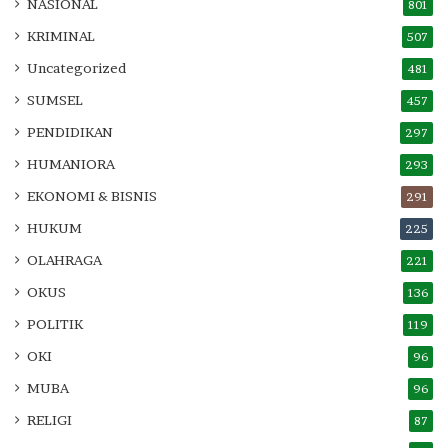
NASIONAL
801
KRIMINAL
507
Uncategorized
481
SUMSEL
457
PENDIDIKAN
297
HUMANIORA
293
EKONOMI & BISNIS
291
HUKUM
225
OLAHRAGA
221
OKUS
136
POLITIK
119
OKI
96
MUBA
96
RELIGI
87