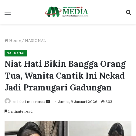
Menu
S
fo
Home
/
NASIONAL
NASIONAL
Niat Hati Bikin Bangga Orang
Tua, Wanita Cantik Ini Nekad
Jadi Pramugari Gadungan
Send
redaksi medconas
Jumat, 9 Januari 2026
303
an
1 minute read
email