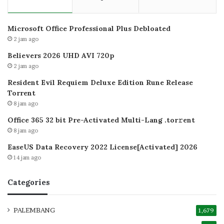
Microsoft Office Professional Plus Debloated
2 jam ago
Believers 2026 UHD AVI 720p
2 jam ago
Resident Evil Requiem Deluxe Edition Rune Release
Torrent
8 jam ago
Office 365 32 bit Pre-Activated Multi-Lang .tоr𝚛еnt
8 jam ago
EaseUS Data Recovery 2022 License[Activated] 2026
14 jam ago
Categories
PALEMBANG
1,679