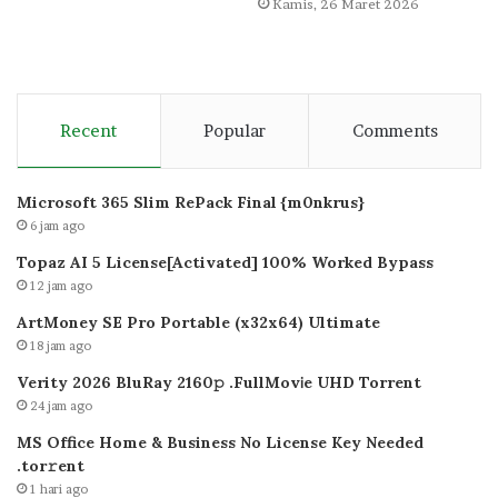
Kamis, 26 Maret 2026
Recent
Popular
Comments
Microsoft 365 Slim RePack Final {m0nkrus}
6 jam ago
Topaz AI 5 License[Activated] 100% Worked Bypass
12 jam ago
ArtMoney SE Pro Portable (x32x64) Ultimate
18 jam ago
Verity 2026 BluRay 2160𝚙 .FullMov𝗂e UHD Torrent
24 jam ago
MS Office Home & Business No License Key Needed
.tоr𝚛еnt
1 hari ago