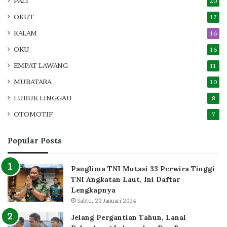
PALI
20
OKUT
17
KALAM
16
OKU
16
EMPAT LAWANG
11
MURATARA
10
LUBUK LINGGAU
8
OTOMOTIF
7
Popular Posts
Panglima TNI Mutasi 33 Perwira Tinggi
TNI Angkatan Laut, Ini Daftar
Lengkapnya
Sabtu, 20 Januari 2024
Jelang Pergantian Tahun, Lanal