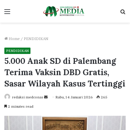
Menu
S
fo
Home
/
PENDIDIKAN
PENDIDIKAN
5.000 Anak SD di Palembang
Terima Vaksin DBD Gratis,
Sasar Wilayah Kasus Tertinggi
Send
redaksi medconas
Rabu, 14 Januari 2026
265
an
2 minutes read
email