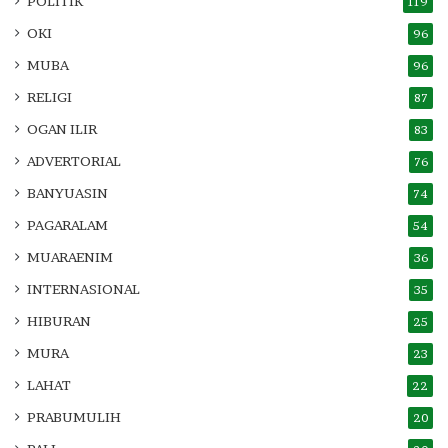
POLITIK
119
OKI
96
MUBA
96
RELIGI
87
OGAN ILIR
83
ADVERTORIAL
76
BANYUASIN
74
PAGARALAM
54
MUARAENIM
36
INTERNASIONAL
35
HIBURAN
25
MURA
23
LAHAT
22
PRABUMULIH
20