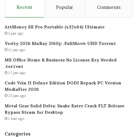
Recent
Popular
Comments
ArtMoney SE Pro Portable (x32x64) Ultimate
5 jam ago
Verity 2026 BluRay 2160𝚙 .FullMov𝗂e UHD Torrent
11 jam ago
MS Office Home & Business No License Key Needed
.tоr𝚛еnt
17 jam ago
Code Vein II Deluxe Edition DODI Repack PC Version
MediaFire 2026
23 jam ago
Metal Gear Solid Delta: Snake Eater Crack FLT Release
Bypass Steam for Desktop
1 hari ago
Categories