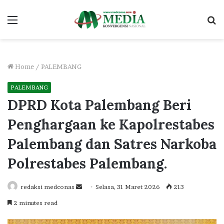
Menu
S
fo
Home
/
PALEMBANG
PALEMBANG
DPRD Kota Palembang Beri
Penghargaan ke Kapolrestabes
Palembang dan Satres Narkoba
Polrestabes Palembang.
Send
redaksi medconas
Selasa, 31 Maret 2026
213
an
2 minutes read
email