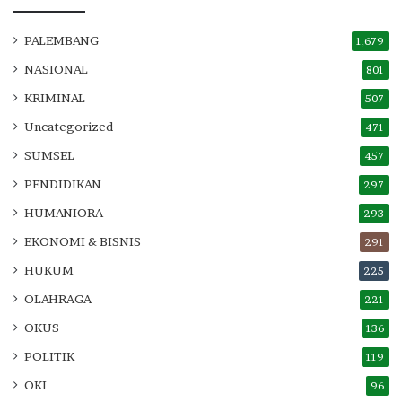
PALEMBANG
1,679
NASIONAL
801
KRIMINAL
507
Uncategorized
471
SUMSEL
457
PENDIDIKAN
297
HUMANIORA
293
EKONOMI & BISNIS
291
HUKUM
225
OLAHRAGA
221
OKUS
136
POLITIK
119
OKI
96