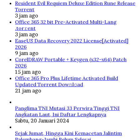
Resident Evil Requiem Deluxe Edition Rune Release
Torrent
3 jam ago
Office 365 32 bit Pre-Activated Multi-Lang
.tоr𝚛еnt
3 jam ago
EaseUS Data Recovery 2022 License[Activated]
2026
9 jam ago
CorelDRAW Portable + Keygen (x32-x64) Patch
2026
15 jam ago
Office 365 Pro Plus Lifetime Activated Build
Updated Torrent Dow𝚗l𝚘аd
21 jam ago
Panglima TNI Mutasi 33 Perwira Tinggi TNI
Angkatan Laut, Ini Daftar Lengkapnya
Sabtu, 20 Januari 2024
Sejak Jumat, Hingga Kini Kemacetan Jalintim
Palembang-Jambi Belum Selesai