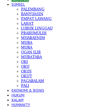
SUMSEL
PALEMBANG
BANYUASIN
EMPAT LAWANG
LAHAT
LUBUK LINGGAU
PRABUMULIH
MUARAENIM
MUBA
MURA
OGAN ILIR
MURATARA
OKI
OKU
OKUS
OKUT
PAGARALAM
PALI
EKONOMI & BISNIS
HUKUM
KALAM
HUMANITY