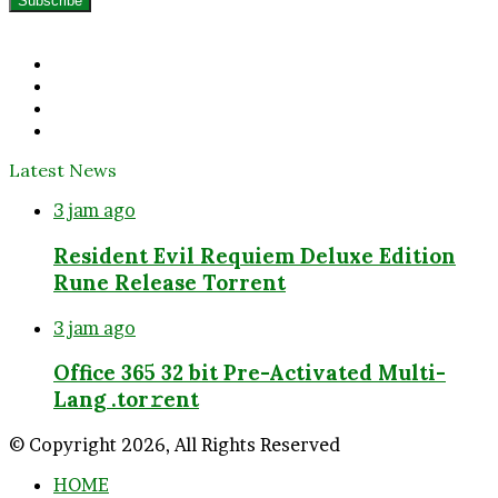
Email
address
Facebook
Twitter
YouTube
Instagram
Latest News
3 jam ago
Resident Evil Requiem Deluxe Edition
Rune Release Torrent
3 jam ago
Office 365 32 bit Pre-Activated Multi-
Lang .tоr𝚛еnt
© Copyright 2026, All Rights Reserved
HOME