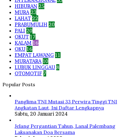
INTERNASIONAL
35
HIBURAN
25
MURA
23
LAHAT
22
PRABUMULIH
20
PALI
20
OKUT
17
KALAM
16
OKU
16
EMPAT LAWANG
11
MURATARA
10
LUBUK LINGGAU
8
OTOMOTIF
7
Popular Posts
Panglima TNI Mutasi 33 Perwira Tinggi TNI
Angkatan Laut, Ini Daftar Lengkapnya
Sabtu, 20 Januari 2024
Jelang Pergantian Tahun, Lanal Palembang
Laksanakan Doa Bersama