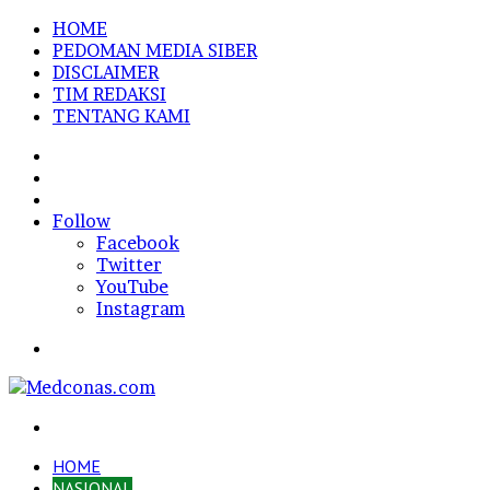
HOME
PEDOMAN MEDIA SIBER
DISCLAIMER
TIM REDAKSI
TENTANG KAMI
Sidebar
Random
Article
Log
In
Follow
Facebook
Twitter
YouTube
Instagram
Menu
Search
for
HOME
NASIONAL