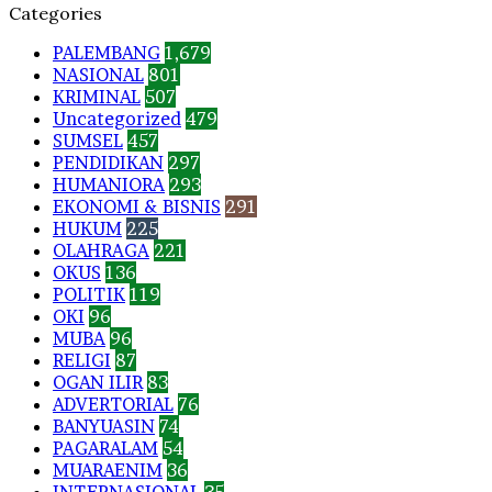
Categories
PALEMBANG
1,679
NASIONAL
801
KRIMINAL
507
Uncategorized
479
SUMSEL
457
PENDIDIKAN
297
HUMANIORA
293
EKONOMI & BISNIS
291
HUKUM
225
OLAHRAGA
221
OKUS
136
POLITIK
119
OKI
96
MUBA
96
RELIGI
87
OGAN ILIR
83
ADVERTORIAL
76
BANYUASIN
74
PAGARALAM
54
MUARAENIM
36