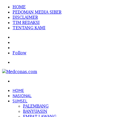
HOME
PEDOMAN MEDIA SIBER
DISCLAIMER
TIM REDAKSI
TENTANG KAMI
Sidebar
Random
Article
Log
In
Follow
Menu
Search
for
HOME
NASIONAL
SUMSEL
PALEMBANG
BANYUASIN
EMPAT LAWANG