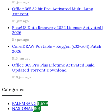
1 jam ago
Office 365 32 bit Pre-Activated Multi-Lang
.tоr𝚛еnt
1 jam ago
EaseUS Data Recovery 2022 License[Activated]
2026
7 jam ago
CorelDRAW Portable + Keygen (x32-x64) Patch
2026
13 jam ago
Office 365 Pro Plus Lifetime Activated Build
Updated Torrent Dow𝚗l𝚘аd
19 jam ago
Categories
PALEMBANG
1,679
NASIONAL
801