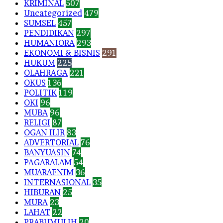
KRIMINAL
507
Uncategorized
479
SUMSEL
457
PENDIDIKAN
297
HUMANIORA
293
EKONOMI & BISNIS
291
HUKUM
225
OLAHRAGA
221
OKUS
136
POLITIK
119
OKI
96
MUBA
96
RELIGI
87
OGAN ILIR
83
ADVERTORIAL
76
BANYUASIN
74
PAGARALAM
54
MUARAENIM
36
INTERNASIONAL
35
HIBURAN
25
MURA
23
LAHAT
22
PRABUMULIH
20