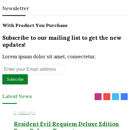
Newsletter
With Product You Purchase
Subscribe to our mailing list to get the new
updates!
Lorem ipsum dolor sit amet, consectetur.
Enter
your
Email
address
Latest News
Instagram
YouTube
Twitt
Fa
1 jam ago
Resident Evil Requiem Deluxe Edition