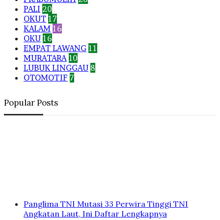
PALI
20
OKUT
17
KALAM
16
OKU
16
EMPAT LAWANG
11
MURATARA
10
LUBUK LINGGAU
8
OTOMOTIF
7
Popular Posts
Panglima TNI Mutasi 33 Perwira Tinggi TNI
Angkatan Laut, Ini Daftar Lengkapnya