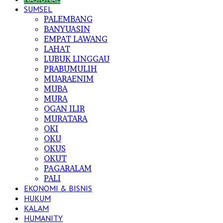
SUMSEL
PALEMBANG
BANYUASIN
EMPAT LAWANG
LAHAT
LUBUK LINGGAU
PRABUMULIH
MUARAENIM
MUBA
MURA
OGAN ILIR
MURATARA
OKI
OKU
OKUS
OKUT
PAGARALAM
PALI
EKONOMI & BISNIS
HUKUM
KALAM
HUMANITY