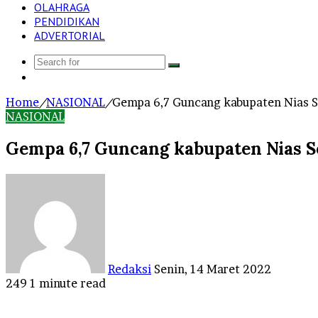
OLAHRAGA
PENDIDIKAN
ADVERTORIAL
Search
Log
for
In
Home
/
NASIONAL
/
Gempa 6,7 Guncang kabupaten Nias 
NASIONAL
Gempa 6,7 Guncang kabupaten Nias 
Send
an
email
Redaksi
Senin, 14 Maret 2022
249
1 minute read
Facebook
Twitter
LinkedIn
Tumblr
Pinterest
Reddit
VKontakte
Odnoklassniki
Pocket