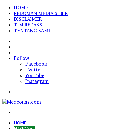
HOME
PEDOMAN MEDIA SIBER
DISCLAIMER
TIM REDAKSI
TENTANG KAMI
Sidebar
Random
Article
Log
In
Follow
Facebook
Twitter
YouTube
Instagram
Menu
Search
for
HOME
NASIONAL