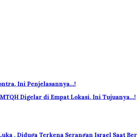
tra, Ini Penjelasannya...!
QH Digelar di Empat Lokasi, Ini Tujuanya...!
 Luka , Diduga Terkena Serangan Israel Saat B