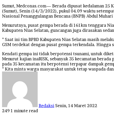
Sumut, Medconas.com— Berada dipusat kedalaman 25 Km,
(Sumut), Senin (14/3/2022), pukul 04.09 waktu setempa
Nasional Penanggulangan Bencana (BNPB) Abdul Muhari
Menurutnya, pusat gempa berada di 161km tenggara Nias 
Kabupaten Nias Selatan, guncangan juga dirasakan sedan
” Saat ini tim BPBD Kabupaten Nias Selatan masih melak
GSM terdekat dengan pusat gempa terkendala. Hingga saat
Kendati gempa ini tidak berpotensi tsunami, untuk dik
Menurut kajian inaRISK, sebanyak 35 kecamatan berada 
pada 35 kecamatan itu berpotensi terpapar dampak gem
” Kita minta warga masyarakat untuk tetap waspada dan 
Send
an
email
Redaksi
Senin, 14 Maret 2022
249
1 minute read