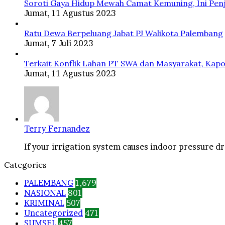
Soroti Gaya Hidup Mewah Camat Kemuning, Ini Penj
Jumat, 11 Agustus 2023
Ratu Dewa Berpeluang Jabat PJ Walikota Palembang
Jumat, 7 Juli 2023
Terkait Konflik Lahan PT SWA dan Masyarakat, Kapo
Jumat, 11 Agustus 2023
Terry Fernandez
If your irrigation system causes indoor pressure dro
Categories
PALEMBANG
1,679
NASIONAL
801
KRIMINAL
507
Uncategorized
471
SUMSEL
457