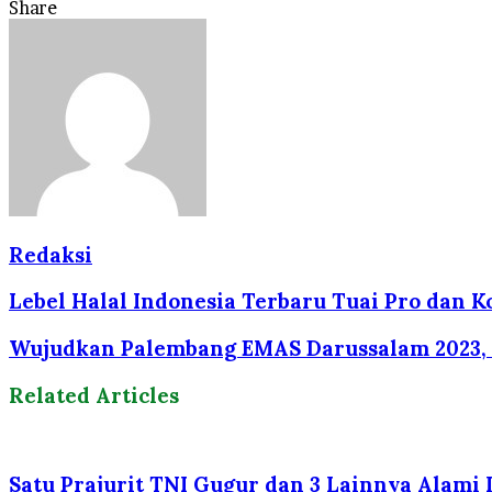
Facebook
Twitter
LinkedIn
Tumblr
Pinterest
Reddit
VKontakte
Odnoklassniki
Pocket
Share
Facebook
Twitter
LinkedIn
Tumblr
Pinterest
Reddit
VKontakte
Odnoklassniki
Pocket
Share
Print
via
Email
Redaksi
Lebel Halal Indonesia Terbaru Tuai Pro dan Kon
Wujudkan Palembang EMAS Darussalam 2023, MT
Related Articles
Satu Prajurit TNI Gugur dan 3 Lainnya Alami