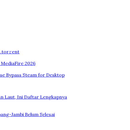
.tоr𝚛еnt
n MediaFire 2026
ase Bypass Steam for Desktop
n Laut, Ini Daftar Lengkapnya
bang-Jambi Belum Selesai