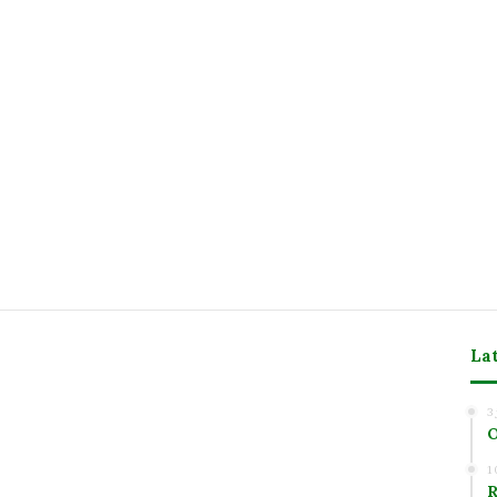
La
m
3
O
1
R