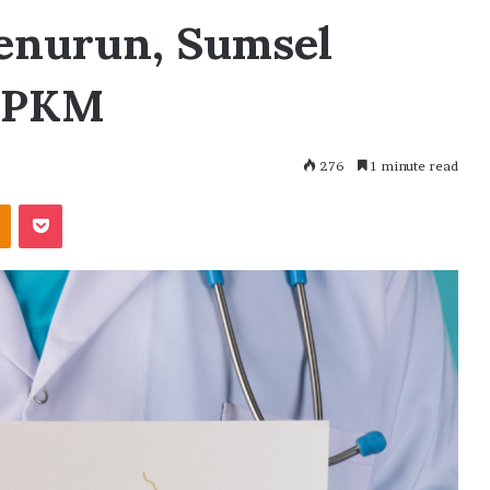
enurun, Sumsel
 PPKM
276
1 minute read
akte
Odnoklassniki
Pocket