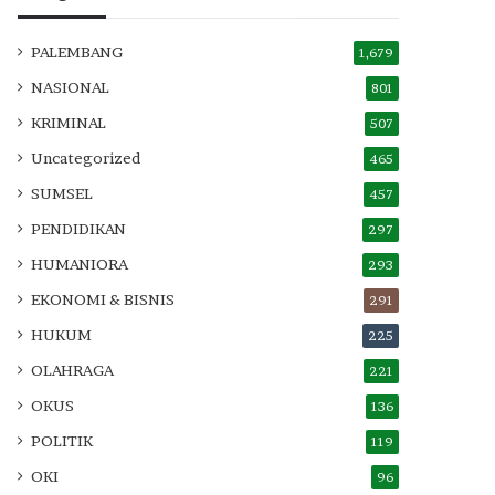
PALEMBANG
1,679
NASIONAL
801
KRIMINAL
507
Uncategorized
465
SUMSEL
457
PENDIDIKAN
297
HUMANIORA
293
EKONOMI & BISNIS
291
HUKUM
225
OLAHRAGA
221
OKUS
136
POLITIK
119
OKI
96