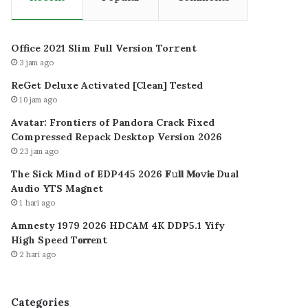
Office 2021 Slim Full Version Tor𝚛ent
3 jam ago
ReGet Deluxe Activated [Clean] Tested
10 jam ago
Avatar: Frontiers of Pandora Crack Fixed
Compressed Repack Desktop Version 2026
23 jam ago
The Sick Mind of EDP445 2026 𝐅𝚞𝐥𝐥 𝐌𝐨𝚟𝐢𝐞 Dual
Audio YTS Magnet
1 hari ago
Amnesty 1979 2026 HDCAM 4K DDP5.1 Yify
High Speed T𝐨𝐫𝐫ent
2 hari ago
Categories