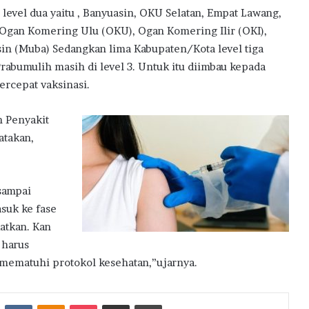
level dua yaitu , Banyuasin, OKU Selatan, Empat Lawang,
 Ogan Komering Ulu (OKU), Ogan Komering Ilir (OKI),
in (Muba) Sedangkan lima Kabupaten/Kota level tiga
Prabumulih masih di level 3. Untuk itu diimbau kepada
ercepat vaksinasi.
n Penyakit
atakan,
sampai
suk ke fase
atkan. Kan
 harus
p mematuhi protokol kesehatan,”ujarnya.
st
Reddit
VKontakte
Odnoklassniki
Pocket
Share via Email
Print