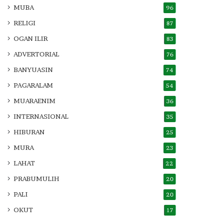
MUBA
96
RELIGI
87
OGAN ILIR
83
ADVERTORIAL
76
BANYUASIN
74
PAGARALAM
54
MUARAENIM
36
INTERNASIONAL
35
HIBURAN
25
MURA
23
LAHAT
22
PRABUMULIH
20
PALI
20
OKUT
17