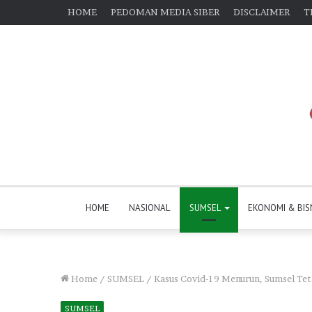
HOME
PEDOMAN MEDIA SIBER
DISCLAIMER
T
HOME
NASIONAL
SUMSEL
EKONOMI & BIS
Home
/
SUMSEL
/
Kasus Covid-19 Menurun, Sumsel Te
SUMSEL