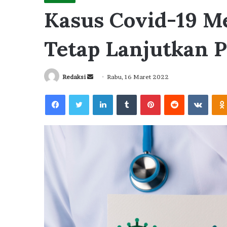
Kasus Covid-19 M
Tetap Lanjutkan
Send
Redaksi
Rabu, 16 Maret 2022
an
Facebook
Twitter
LinkedIn
Tumblr
Pinterest
Reddit
VKont
email