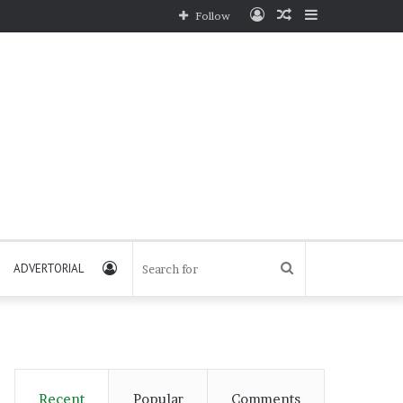
Log
Random
Sidebar
Follow
In
Article
Log
Search
ADVERTORIAL
In
for
Recent
Popular
Comments