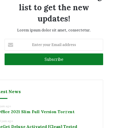
list to get the new
updates!
Lorem ipsum dolor sit amet, consectetur.
Enter
your
Email
address
test News
 jam ago
ffice 2021 Slim Full Version Tor𝚛ent
0 jam ago
eGet Deluxe Activated [Clean] Tested