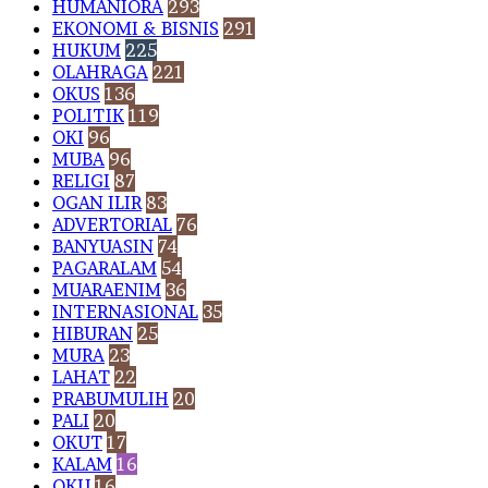
HUMANIORA
293
EKONOMI & BISNIS
291
HUKUM
225
OLAHRAGA
221
OKUS
136
POLITIK
119
OKI
96
MUBA
96
RELIGI
87
OGAN ILIR
83
ADVERTORIAL
76
BANYUASIN
74
PAGARALAM
54
MUARAENIM
36
INTERNASIONAL
35
HIBURAN
25
MURA
23
LAHAT
22
PRABUMULIH
20
PALI
20
OKUT
17
KALAM
16
OKU
16