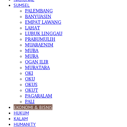
SUMSEL
PALEMBANG
BANYUASIN
EMPAT LAWANG
LAHAT
LUBUK LINGGAU
PRABUMULIH
MUARAENIM
MUBA
MURA
OGAN ILIR
MURATARA
OKI
OKU
OKUS
OKUT
PAGARALAM
PALI
EKONOMI & BISNIS
HUKUM
KALAM
HUMANITY