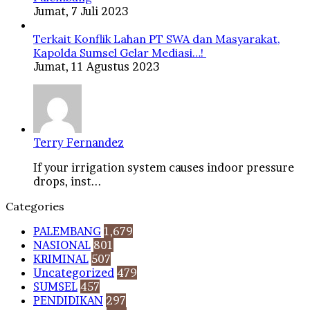
Jumat, 7 Juli 2023
Terkait Konflik Lahan PT SWA dan Masyarakat,
Kapolda Sumsel Gelar Mediasi…!
Jumat, 11 Agustus 2023
Terry Fernandez
If your irrigation system causes indoor pressure
drops, inst...
Categories
PALEMBANG
1,679
NASIONAL
801
KRIMINAL
507
Uncategorized
479
SUMSEL
457
PENDIDIKAN
297