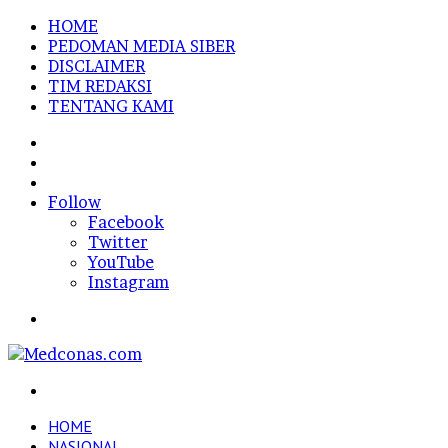
HOME
PEDOMAN MEDIA SIBER
DISCLAIMER
TIM REDAKSI
TENTANG KAMI
Sidebar
Random
Article
Log
In
Follow
Facebook
Twitter
YouTube
Instagram
Menu
Search
for
HOME
NASIONAL