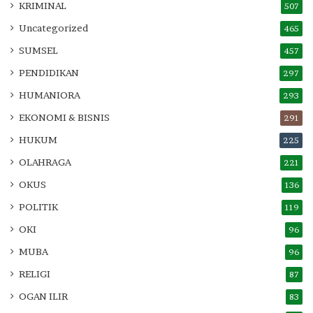
KRIMINAL
507
Uncategorized
465
SUMSEL
457
PENDIDIKAN
297
HUMANIORA
293
EKONOMI & BISNIS
291
HUKUM
225
OLAHRAGA
221
OKUS
136
POLITIK
119
OKI
96
MUBA
96
RELIGI
87
OGAN ILIR
83