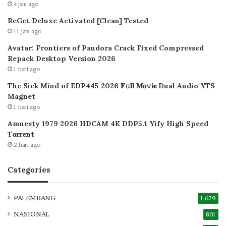
4 jam ago
ReGet Deluxe Activated [Clean] Tested
11 jam ago
Avatar: Frontiers of Pandora Crack Fixed Compressed
Repack Desktop Version 2026
1 hari ago
The Sick Mind of EDP445 2026 𝐅𝚞𝐥𝐥 𝐌𝐨𝚟𝐢𝐞 Dual Audio YTS
Magnet
1 hari ago
Amnesty 1979 2026 HDCAM 4K DDP5.1 Yify High Speed
T𝐨𝐫𝐫ent
2 hari ago
Categories
PALEMBANG
1,679
NASIONAL
801