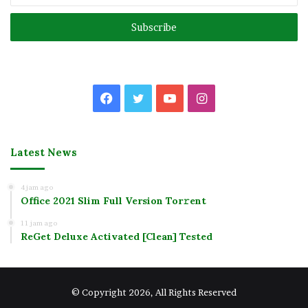
Email
address
Facebook
Twitter
YouTube
Instagram
Latest News
4 jam ago
Office 2021 Slim Full Version Tor𝚛ent
11 jam ago
ReGet Deluxe Activated [Clean] Tested
© Copyright 2026, All Rights Reserved