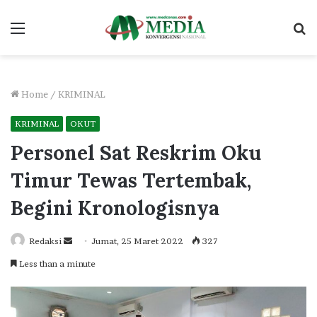
Menu
S
fo
Home
/
KRIMINAL
KRIMINAL
OKUT
Personel Sat Reskrim Oku
Timur Tewas Tertembak,
Begini Kronologisnya
Send
Redaksi
Jumat, 25 Maret 2022
327
an
Less than a minute
email