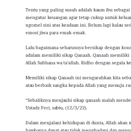
Tentu yang paling susah adalah kaum ibu sebagai
mengatur keuangan agar tetap cukup untuk keluar
ngomel sini atas keadaan ini. Belum lagi kalau s
emosi jiwa para emak-emak.
Lalu bagaimana seharusnya bersikap dengan kondis
adalam memiliki sikap Qanaah. Qanaah memiliki
Allah Subhana wa ta’allah. Ridho dengan segala k
Memiliki sikap Qanaah ini mengarahkan kita seb
atau berbaik sangka kepada Allah yang menuju ra
“Sebaliknya menjauhi sikap qanaah malah mendeka
Ustadz Feri, sabtu, (12/3/22).
Dalam menjalani kehidupan di dunia, Allah akan
hambanya dapat atau tidak menghadapi dan menyel