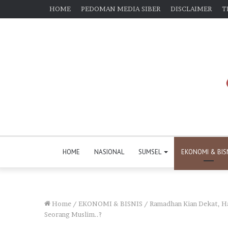
HOME
PEDOMAN MEDIA SIBER
DISCLAIMER
T
HOME
NASIONAL
SUMSEL
EKONOMI & BIS
Home
/
EKONOMI & BISNIS
/
Ramadhan Kian Dekat, H
Seorang Muslim..?