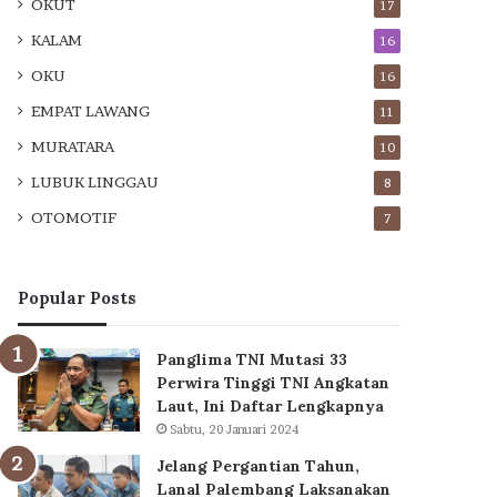
OKUT
17
KALAM
16
OKU
16
EMPAT LAWANG
11
MURATARA
10
LUBUK LINGGAU
8
OTOMOTIF
7
Popular Posts
Panglima TNI Mutasi 33
Perwira Tinggi TNI Angkatan
Laut, Ini Daftar Lengkapnya
Sabtu, 20 Januari 2024
Jelang Pergantian Tahun,
Lanal Palembang Laksanakan