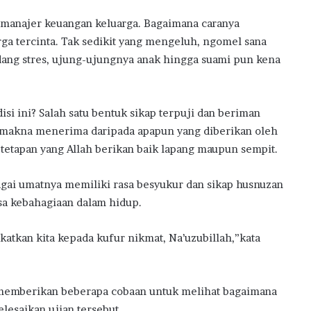
 manajer keuangan keluarga. Bagaimana caranya
ga tercinta. Tak sedikit yang mengeluh, ngomel sana
edang stres, ujung-ujungnya anak hingga suami pun kena
i ini? Salah satu bentuk sikap terpuji dan beriman
 makna menerima daripada apapun yang diberikan oleh
etetapan yang Allah berikan baik lapang maupun sempit.
agai umatnya memiliki rasa besyukur dan sikap husnuzan
sa kebahagiaan dalam hidup.
tkan kita kepada kufur nikmat, Na’uzubillah,”kata
 memberikan beberapa cobaan untuk melihat bagaimana
esaikan ujian tersebut.