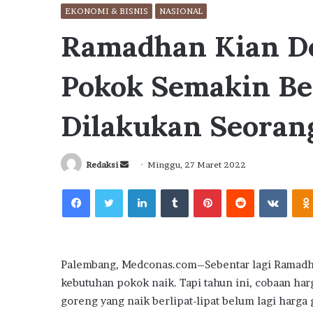
EKONOMI & BISNIS
NASIONAL
Ramadhan Kian De
Pokok Semakin Be
Dilakukan Seoran
Send
Redaksi
Minggu, 27 Maret 2022
an
Facebook
Twitter
LinkedIn
Tumblr
Pinterest
Reddit
VKont
email
Palembang, Medconas.com–Sebentar lagi Ramadhan 
kebutuhan pokok naik. Tapi tahun ini, cobaan harg
goreng yang naik berlipat-lipat belum lagi harga