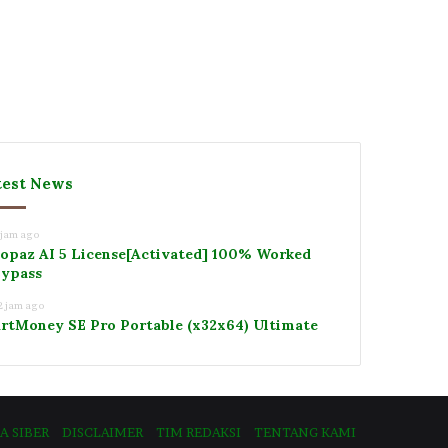
test News
 jam ago
opaz AI 5 License[Activated] 100% Worked
ypass
2 jam ago
rtMoney SE Pro Portable (x32x64) Ultimate
 SIBER
DISCLAIMER
TIM REDAKSI
TENTANG KAMI