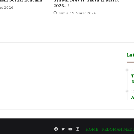
2026…!
et 2026
Kamis, 19 Maret 2026
La
m
6
T
B
1
A
Facebook
Twitter
YouTube
Instagram
HOME
PEDOMAN MEDIA