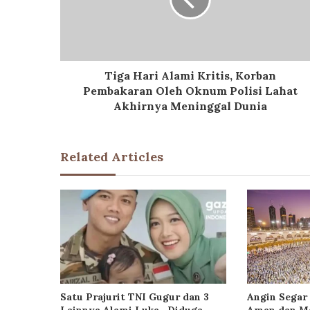
Tiga Hari Alami Kritis, Korban
Pembakaran Oleh Oknum Polisi Lahat
Akhirnya Meninggal Dunia
Related Articles
Satu Prajurit TNI Gugur dan 3
Angin Segar 
Lainnya Alami Luka , Diduga
Aman dan Ma