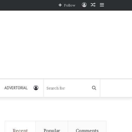
Log
Random
Sidebar
Follow
In
Article
Log
Search
ADVERTORIAL
In
for
Recent
Popular
Comments