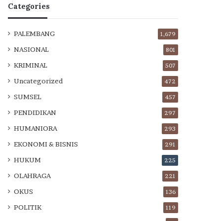
Categories
PALEMBANG
1,679
NASIONAL
801
KRIMINAL
507
Uncategorized
472
SUMSEL
457
PENDIDIKAN
297
HUMANIORA
293
EKONOMI & BISNIS
291
HUKUM
225
OLAHRAGA
221
OKUS
136
POLITIK
119