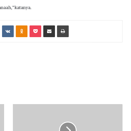
anaah,”katanya.
st
Reddit
VKontakte
Odnoklassniki
Pocket
Share via Email
Print