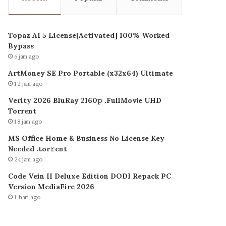
Topaz AI 5 License[Activated] 100% Worked
Bypass
6 jam ago
ArtMoney SE Pro Portable (x32x64) Ultimate
12 jam ago
Verity 2026 BluRay 2160𝚙 .FullMov𝗂e UHD
Torrent
18 jam ago
MS Office Home & Business No License Key
Needed .tоr𝚛еnt
24 jam ago
Code Vein II Deluxe Edition DODI Repack PC
Version MediaFire 2026
1 hari ago