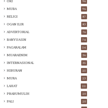
OKI
96
MUBA
96
RELIGI
87
OGAN ILIR
83
ADVERTORIAL
76
BANYUASIN
74
PAGARALAM
54
MUARAENIM
36
INTERNASIONAL
35
HIBURAN
25
MURA
23
LAHAT
22
PRABUMULIH
20
PALI
20