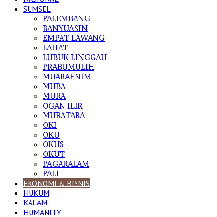
SUMSEL
PALEMBANG
BANYUASIN
EMPAT LAWANG
LAHAT
LUBUK LINGGAU
PRABUMULIH
MUARAENIM
MUBA
MURA
OGAN ILIR
MURATARA
OKI
OKU
OKUS
OKUT
PAGARALAM
PALI
EKONOMI & BISNIS
HUKUM
KALAM
HUMANITY