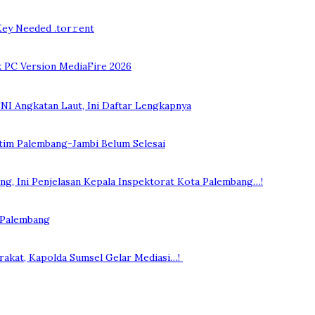
ey Needed .tоr𝚛еnt
k PC Version MediaFire 2026
NI Angkatan Laut, Ini Daftar Lengkapnya
ntim Palembang-Jambi Belum Selesai
, Ini Penjelasan Kepala Inspektorat Kota Palembang…!
 Palembang
rakat, Kapolda Sumsel Gelar Mediasi…!