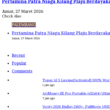
Pertamina Patra Niaga Kilang Plaju Berdaya
Jumat, 27 Maret 2026
Check Also
Close
PALEMBANG
Pertamina Patra Niaga Kilang Plaju Berdaya
Jumat, 27 Maret 2026
Recent
Popular
Comments
Topaz AI 5 License[Activated] 100% Wor
1 jam ago
ArtMoney SE Pro Portable (x32x64) Ulti
7 jam ago
Verity 2026 BluRay 2160𝚙 .FullMov𝗂e UH