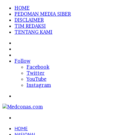
HOME
PEDOMAN MEDIA SIBER
DISCLAIMER
TIM REDAKSI
TENTANG KAMI
Sidebar
Random
Article
Log
In
Follow
Facebook
Twitter
YouTube
Instagram
Menu
Search
for
HOME
NASIONAL