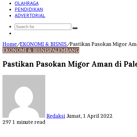
OLAHRAGA
PENDIDIKAN
ADVERTORIAL
Search
Log
for
In
Home
/
EKONOMI & BISNIS
/
Pastikan Pasokan Migor Ama
EKONOMI & BISNIS
PALEMBANG
Pastikan Pasokan Migor Aman di Pal
Send
an
email
Redaksi
Jumat, 1 April 2022
297
1 minute read
Facebook
Twitter
LinkedIn
Tumblr
Pinterest
Reddit
VKontakte
Odnoklassniki
Pocket