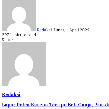
an
email
Redaksi
Jumat, 1 April 2022
297
1 minute read
Facebook
Twitter
LinkedIn
Tumblr
Pinterest
Reddit
VKontakte
Odnoklassniki
Pocket
Share
Facebook
Twitter
LinkedIn
Tumblr
Pinterest
Reddit
VKontakte
Odnoklassniki
Pocket
Share
Print
via
Email
Redaksi
Lapor Polisi Karena Tertipu Beli Ganja, Pria d