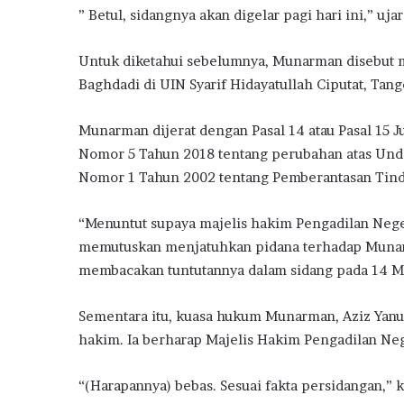
” Betul, sidangnya akan digelar pagi hari ini,” uja
Untuk diketahui sebelumnya, Munarman disebut me
Baghdadi di UIN Syarif Hidayatullah Ciputat, Tang
Munarman dijerat dengan Pasal 14 atau Pasal 15 J
Nomor 5 Tahun 2018 tentang perubahan atas Und
Nomor 1 Tahun 2002 tentang Pemberantasan Tind
“Menuntut supaya majelis hakim Pengadilan Nege
memutuskan menjatuhkan pidana terhadap Munarm
membacakan tuntutannya dalam sidang pada 14 Ma
Sementara itu, kuasa hukum Munarman, Aziz Yan
hakim. Ia berharap Majelis Hakim Pengadilan N
“(Harapannya) bebas. Sesuai fakta persidangan,” k