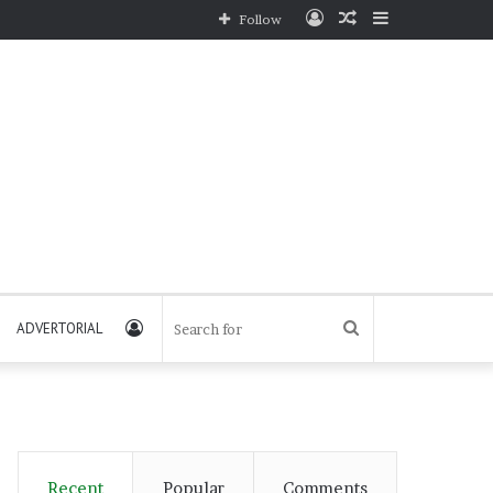
Log
Random
Sidebar
Follow
In
Article
Log
Search
ADVERTORIAL
In
for
Recent
Popular
Comments