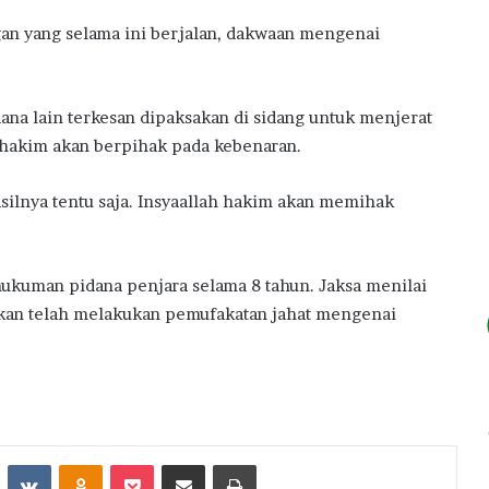
gan yang selama ini berjalan, dakwaan mengenai
dana lain terkesan dipaksakan di sidang untuk menjerat
n hakim akan berpihak pada kebenaran.
silnya tentu saja. Insyaallah hakim akan memihak
kuman pidana penjara selama 8 tahun. Jaksa menilai
nkan telah melakukan pemufakatan jahat mengenai
st
Reddit
VKontakte
Odnoklassniki
Pocket
Share via Email
Print