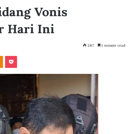
idang Vonis
 Hari Ini
287
1 minute read
akte
Odnoklassniki
Pocket