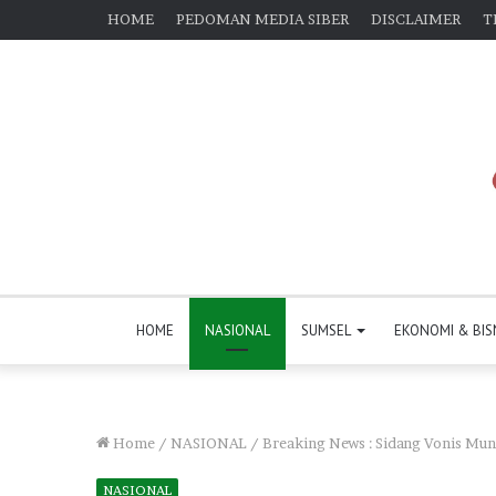
HOME
PEDOMAN MEDIA SIBER
DISCLAIMER
T
HOME
NASIONAL
SUMSEL
EKONOMI & BIS
Home
/
NASIONAL
/
Breaking News : Sidang Vonis Mun
NASIONAL