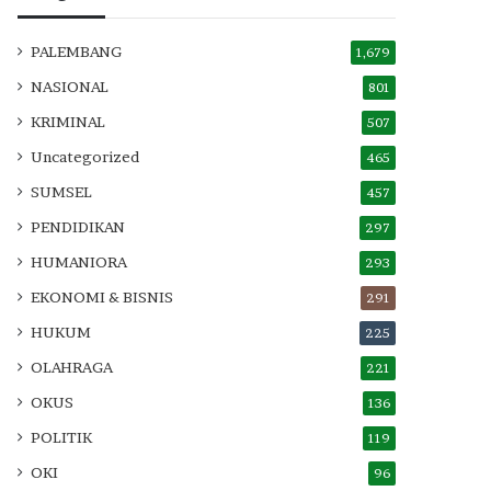
PALEMBANG
1,679
NASIONAL
801
KRIMINAL
507
Uncategorized
465
SUMSEL
457
PENDIDIKAN
297
HUMANIORA
293
EKONOMI & BISNIS
291
HUKUM
225
OLAHRAGA
221
OKUS
136
POLITIK
119
OKI
96