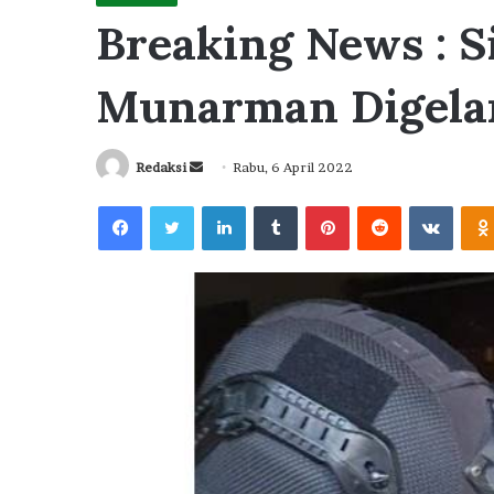
Breaking News : S
Munarman Digelar
Send
Redaksi
Rabu, 6 April 2022
an
Facebook
Twitter
LinkedIn
Tumblr
Pinterest
Reddit
VKont
email