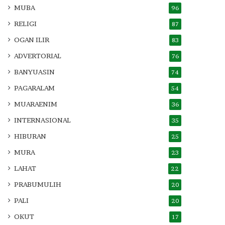
MUBA
96
RELIGI
87
OGAN ILIR
83
ADVERTORIAL
76
BANYUASIN
74
PAGARALAM
54
MUARAENIM
36
INTERNASIONAL
35
HIBURAN
25
MURA
23
LAHAT
22
PRABUMULIH
20
PALI
20
OKUT
17