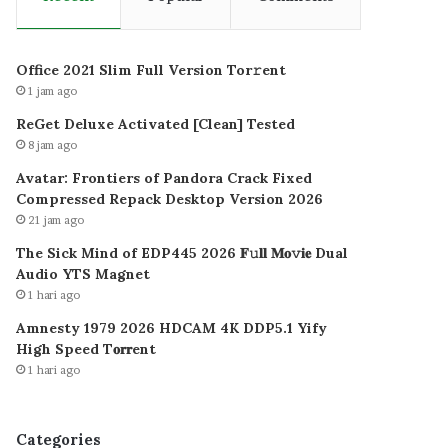
Office 2021 Slim Full Version Tor𝚛ent
1 jam ago
ReGet Deluxe Activated [Clean] Tested
8 jam ago
Avatar: Frontiers of Pandora Crack Fixed
Compressed Repack Desktop Version 2026
21 jam ago
The Sick Mind of EDP445 2026 𝐅𝚞𝐥𝐥 𝐌𝐨𝚟𝐢𝐞 Dual
Audio YTS Magnet
1 hari ago
Amnesty 1979 2026 HDCAM 4K DDP5.1 Yify
High Speed T𝐨𝐫𝐫ent
1 hari ago
Categories