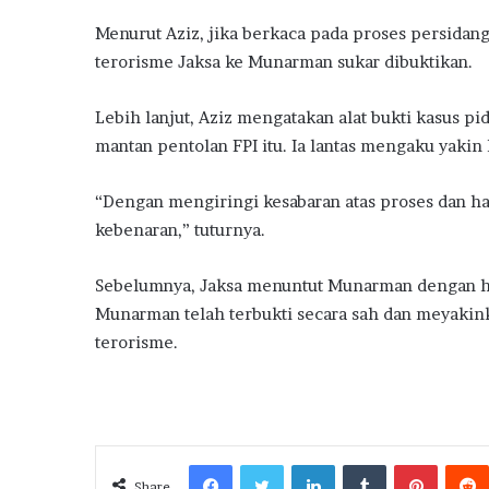
Menurut Aziz, jika berkaca pada proses persidan
terorisme Jaksa ke Munarman sukar dibuktikan.
Lebih lanjut, Aziz mengatakan alat bukti kasus pi
mantan pentolan FPI itu. Ia lantas mengaku yaki
“Dengan mengiringi kesabaran atas proses dan ha
kebenaran,” tuturnya.
Sebelumnya, Jaksa menuntut Munarman dengan hu
Munarman telah terbukti secara sah dan meyaki
terorisme.
Facebook
Twitter
LinkedIn
Tumblr
Pintere
Share