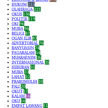
HUKUM
225
OLAHRAGA
221
OKUS
136
POLITIK
119
OKI
96
MUBA
96
RELIGI
87
OGAN ILIR
83
ADVERTORIAL
76
BANYUASIN
74
PAGARALAM
54
MUARAENIM
36
INTERNASIONAL
35
HIBURAN
25
MURA
23
LAHAT
22
PRABUMULIH
20
PALI
20
OKUT
17
KALAM
16
OKU
16
EMPAT LAWANG
11