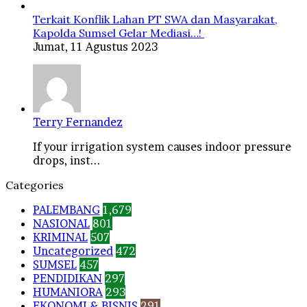
Terkait Konflik Lahan PT SWA dan Masyarakat,
Kapolda Sumsel Gelar Mediasi…!
Jumat, 11 Agustus 2023
Terry Fernandez
If your irrigation system causes indoor pressure
drops, inst...
Categories
PALEMBANG
1,679
NASIONAL
801
KRIMINAL
507
Uncategorized
472
SUMSEL
457
PENDIDIKAN
297
HUMANIORA
293
EKONOMI & BISNIS
291