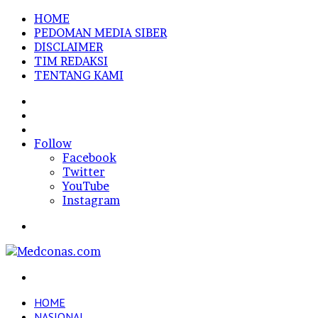
HOME
PEDOMAN MEDIA SIBER
DISCLAIMER
TIM REDAKSI
TENTANG KAMI
Sidebar
Random
Article
Log
In
Follow
Facebook
Twitter
YouTube
Instagram
Menu
Search
for
HOME
NASIONAL