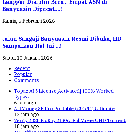
Langgar Disiplin Berat, Empat ASN di
Banyuasin Dipecat….!
Kamis, 5 Februari 2026
Jalan Sangaji Banyuasin Resmi Dibuka, HD
Sampaikan Hal Ini….!
Sabtu, 10 Januari 2026
Recent
Popular
Comments
Topaz AI 5 License[Activated] 100% Worked
Bypass
6 jam ago
ArtMoney SE Pro Portable (x32x64) Ultimate
12 jam ago
Verity 2026 BluRay 2160𝚙 .FullMov𝗂e UHD Torrent
18 jam ago