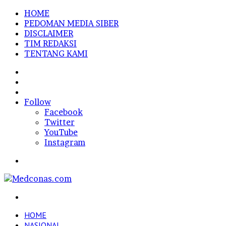
HOME
PEDOMAN MEDIA SIBER
DISCLAIMER
TIM REDAKSI
TENTANG KAMI
Sidebar
Random
Article
Log
In
Follow
Facebook
Twitter
YouTube
Instagram
Menu
Search
for
HOME
NASIONAL