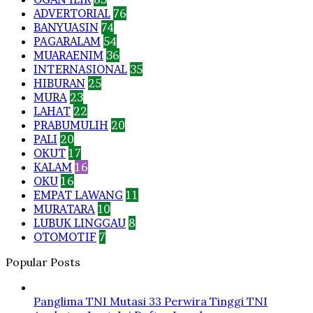
ADVERTORIAL
76
BANYUASIN
74
PAGARALAM
54
MUARAENIM
36
INTERNASIONAL
35
HIBURAN
25
MURA
23
LAHAT
22
PRABUMULIH
20
PALI
20
OKUT
17
KALAM
16
OKU
16
EMPAT LAWANG
11
MURATARA
10
LUBUK LINGGAU
8
OTOMOTIF
7
Popular Posts
Panglima TNI Mutasi 33 Perwira Tinggi TNI