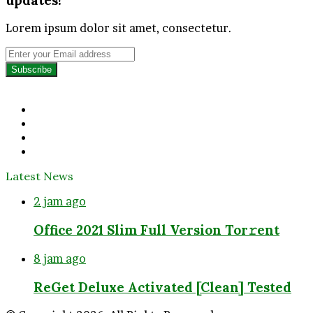
Lorem ipsum dolor sit amet, consectetur.
Enter
your
Email
address
Facebook
Twitter
YouTube
Instagram
Latest News
2 jam ago
Office 2021 Slim Full Version Tor𝚛ent
8 jam ago
ReGet Deluxe Activated [Clean] Tested