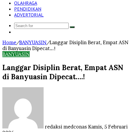
OLAHRAGA
PENDIDIKAN
ADVERTORIAL
Search
Log
for
In
Home
/
BANYUASIN
/
Langgar Disiplin Berat, Empat ASN
di Banyuasin Dipecat….!
BANYUASIN
Langgar Disiplin Berat, Empat ASN
di Banyuasin Dipecat….!
Send
an
email
redaksi medconas
Kamis, 5 Februari