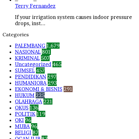
Terry Fernandez
If your irrigation system causes indoor pressure
drops, inst...
Categories
PALEMBANG
1,679
NASIONAL
801
KRIMINAL
507
Uncategorized
465
SUMSEL
457
PENDIDIKAN
297
HUMANIORA
293
EKONOMI & BISNIS
291
HUKUM
225
OLAHRAGA
221
OKUS
136
POLITIK
119
OKI
96
MUBA
96
RELIGI
87
OGAN ILIR
83