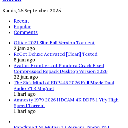
Kamis, 25 September 2025
Recent
Popular
Comments
Office 2021 Slim Full Version Tor𝚛ent
2 jam ago
ReGet Deluxe Activated [Clean] Tested
8 jam ago
Avatar: Frontiers of Pandora Crack Fixed
Compressed Repack Desktop Version 2026
22 jam ago
The Sick Mind of EDP445 2026 𝐅𝚞𝐥𝐥 𝐌𝐨𝚟𝐢𝐞 Dual
Audio YTS Magnet
1 hari ago
Amnesty 1979 2026 HDCAM 4K DDP5.1 Yify High
Speed T𝐨𝐫𝐫ent
1 hari ago
Panglima TNI Mutasi 33 Perwira Tinggi TNI