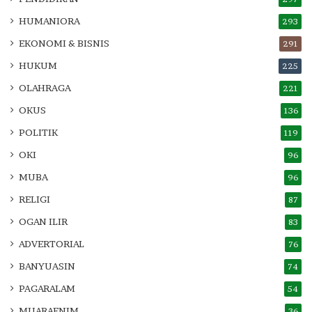
HUMANIORA
293
EKONOMI & BISNIS
291
HUKUM
225
OLAHRAGA
221
OKUS
136
POLITIK
119
OKI
96
MUBA
96
RELIGI
87
OGAN ILIR
83
ADVERTORIAL
76
BANYUASIN
74
PAGARALAM
54
MUARAENIM
36