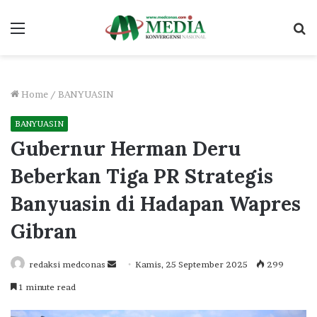
Menu
S
fo
Home
/
BANYUASIN
BANYUASIN
Gubernur Herman Deru
Beberkan Tiga PR Strategis
Banyuasin di Hadapan Wapres
Gibran
Send
redaksi medconas
Kamis, 25 September 2025
299
an
1 minute read
email