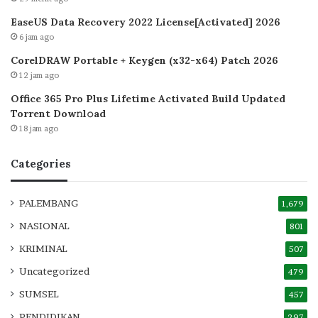
EaseUS Data Recovery 2022 License[Activated] 2026
6 jam ago
CorelDRAW Portable + Keygen (x32-x64) Patch 2026
12 jam ago
Office 365 Pro Plus Lifetime Activated Build Updated
Torrent Dow𝚗l𝚘аd
18 jam ago
Categories
PALEMBANG
1,679
NASIONAL
801
KRIMINAL
507
Uncategorized
479
SUMSEL
457
PENDIDIKAN
297