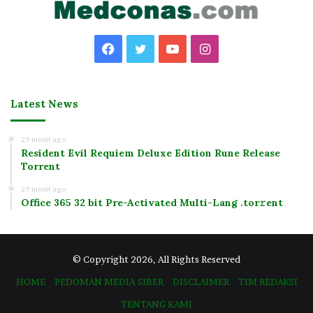
Facebook
Twitter
YouTube
Instagram
Latest News
29 menit ago
Resident Evil Requiem Deluxe Edition Rune Release
Torrent
29 menit ago
Office 365 32 bit Pre-Activated Multi-Lang .tоr𝚛еnt
© Copyright 2026, All Rights Reserved
HOME
PEDOMAN MEDIA SIBER
DISCLAIMER
TIM REDAKSI
TENTANG KAMI