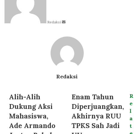
Redaksi
Redaksi
Alih-Alih
Enam Tahun
R
e
Dukung Aksi
Diperjuangkan,
l
Mahasiswa,
Akhirnya RUU
a
Ade Armando
TPKS Sah Jadi
t
e