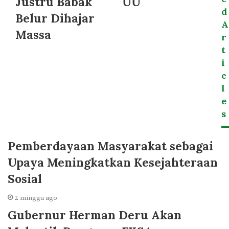
Justru Babak
UU
d
Belur Dihajar
A
Massa
r
t
i
c
l
e
s
Pemberdayaan Masyarakat sebagai
Upaya Meningkatkan Kesejahteraan
Sosial
2 minggu ago
Gubernur Herman Deru Akan