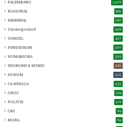
PALEMBANG
1,679
NASIONAL
801
KRIMINAL
507
Uncategorized
469
SUMSEL
457
PENDIDIKAN
297
HUMANIORA
293
EKONOMI & BISNIS
291
HUKUM
225
OLAHRAGA
221
OKUS
136
POLITIK
119
OKI
96
MUBA
96