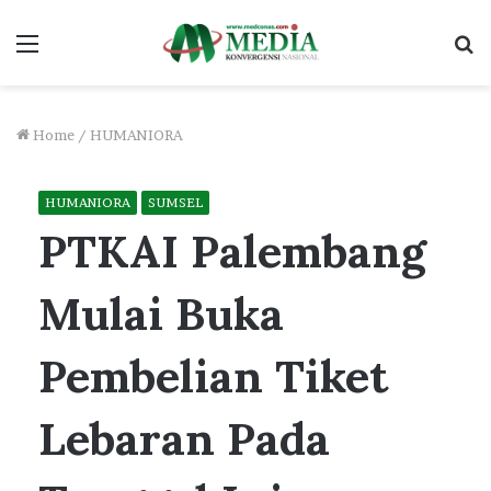
Menu
S
fo
Home
/
HUMANIORA
HUMANIORA
SUMSEL
PTKAI Palembang
Mulai Buka
Pembelian Tiket
Lebaran Pada