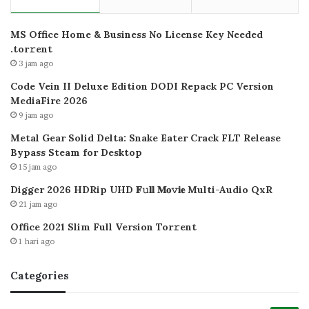
MS Office Home & Business No License Key Needed
.tоr𝚛еnt
3 jam ago
Code Vein II Deluxe Edition DODI Repack PC Version
MediaFire 2026
9 jam ago
Metal Gear Solid Delta: Snake Eater Crack FLT Release
Bypass Steam for Desktop
15 jam ago
Digger 2026 HDRip UHD 𝐅𝚞𝐥𝐥 𝐌𝐨𝚟𝐢𝐞 Multi-Audio QxR
21 jam ago
Office 2021 Slim Full Version Tor𝚛ent
1 hari ago
Categories