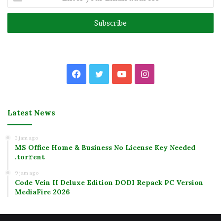
your
Email
address
Facebook
Twitter
YouTube
Instagram
Latest News
3 jam ago
MS Office Home & Business No License Key Needed
.tоr𝚛еnt
9 jam ago
Code Vein II Deluxe Edition DODI Repack PC Version
MediaFire 2026